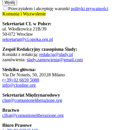
Wyślij
Przeczytałem i akceptuję warunki
polityki prywatności
Komunia i Wyzwolenie
Sekretariat CL w Polsce:
ul. Włodkowica 21B/39
50-072 Wrocław
sekretariat@cl.opoka.org.pl
Zespół Redakcyjny czasopisma Ślady:
Kontakt z redakcją:
redakcja@slady.pl
zamówienia:
slady.zamowienia@gmail.com
Siedziba główna:
Via De Notaris, 50, 20128 Milano
(+39) 02 6659 5088
info@clonline.org
Sekretariat Międzynarodowy
clint@comunioneliberazione.org
Bractwo
clfrat@comunioneliberazione.org
Biuro Prasowe