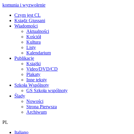
komunia i wyzwolenie
Czym jest CL
Ksiądz Giussani
Wiadomości
Aktualności
Kościół
Kultura
Listy
Kalendarium
Publikacje
Książki
Video/DVD/CD
Plakaty
Inne teksty
Szkoła Wspólnoty
GS Szkoła wspólnoty
Ślady
Nowości
Strona Pierwsza
Archiwum
PL
Italiano