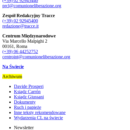
(+39) 02 92945440
prcl@comunioneliberazione.org
Zespół Redakcyjny Tracce
(+39) 02 92945400
redazione@tracce.it
Centrum Międzynarodowe
Via Marcello Malpighi 2
00161, Roma
(+39) 06 44252752
centroint@comunioneliberazione.org
Na Świecie
Archiwum
Davide Prosperi
Ksiądz Carrón
Ksiądz Giussani
Dokumenty
Ruch i papieże
Inne teksty rekomendowane
Wydarzenia CL na świecie
Newsletter