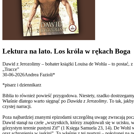
Lektura na lato. Los króla w rękach Boga
Dawid z Jerozolimy – bohater książki Louisa de Wohla – to postać, 
„Tracce”
30-06-2026
Andrea Fazioli*
*pisarz i dziennikarz
Biblia to również powieść przygodowa. Niestety, rzadko dostrzegamy
Właśnie dlatego warto sięgnąć po
Dawida z Jerozolimy
. To tak, jak
czystej narracji.
Poza najbardziej znanymi epizodami szczególną uwagę zwracają począt
Dawid stanął na czele „wszystkich, którzy znajdowali się w ucisku,
górzystym terenie pustyni Zif” (1 Księga Samuela 23, 14). De Wohl 
oraz schronienia w jaskini”. To właśnie z tej pustyni – położonej 