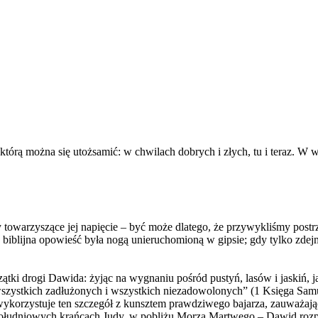
z którą można się utożsamić: w chwilach dobrych i złych, tu i teraz. 
 towarzyszące jej napięcie – być może dlatego, że przywykliśmy postrz
by biblijna opowieść była nogą unieruchomioną w gipsie; gdy tylko 
ki drogi Dawida: żyjąc na wygnaniu pośród pustyń, lasów i jaskiń, jaw
 wszystkich zadłużonych i wszystkich niezadowolonych” (1 Księga Sam
wykorzystuje ten szczegół z kunsztem prawdziwego bajarza, zauważając,
na południowych krańcach Judy, w pobliżu Morza Martwego – Dawid rozp