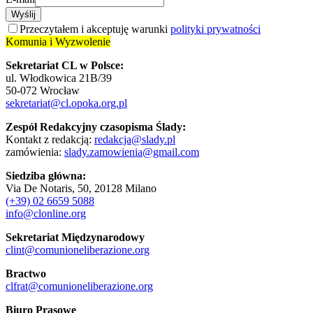
Wyślij
Przeczytałem i akceptuję warunki
polityki prywatności
Komunia i Wyzwolenie
Sekretariat CL w Polsce:
ul. Włodkowica 21B/39
50-072 Wrocław
sekretariat@cl.opoka.org.pl
Zespół Redakcyjny czasopisma Ślady:
Kontakt z redakcją:
redakcja@slady.pl
zamówienia:
slady.zamowienia@gmail.com
Siedziba główna:
Via De Notaris, 50, 20128 Milano
(+39) 02 6659 5088
info@clonline.org
Sekretariat Międzynarodowy
clint@comunioneliberazione.org
Bractwo
clfrat@comunioneliberazione.org
Biuro Prasowe