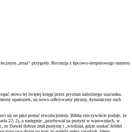
W wiecznym „teraz” przygody. Recenzja z lipcowo-sierpniowego numeru
egać słowa tej świętej księgi przez pryzmat nabożnego szacunku.
zdejmiemy opatrunek, na nowo odkrywamy płynny, dynamiczny ruch
i się on jako postać rewolucjonisty. Biblia rzeczywiście podaje, że
uela 22, 2), a następnie „przebywał na pustyni w warowniach, w
 że Dawid dobrze znał pustynię i „wiedział, gdzie szukać źródeł
oczyna swą drogę na tron; to podróż pełna zasadzek, bitew,