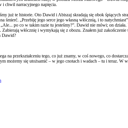
i chwil narracyjnego napięcia.
y już te historie. Oto Dawid i Abiszaj skradają się obok śpiących str
 na śmierć. „Przebiję jego serce jego własną włócznią, i to natychmia
„Ale... po co w takim razie tu jesteśmy?”. Dawid nie mówi; on działa.
i. Zabierają włócznię i wymykają się z obozu. Znałem już zakończenie t
en Dawid?
olega na przekształceniu tego, co już znamy, w coś nowego, co dosta
tórym możemy się utożsamić – w jego cnotach i wadach – tu i teraz. W 
m