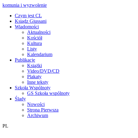
komunia i wyzwolenie
Czym jest CL
Ksiądz Giussani
Wiadomości
Aktualności
Kościół
Kultura
Listy
Kalendarium
Publikacje
Książki
Video/DVD/CD
Plakaty
Inne teksty
Szkoła Wspólnoty
GS Szkoła wspólnoty
Ślady
Nowości
Strona Pierwsza
Archiwum
PL