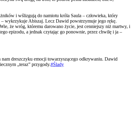
ażników i wślizgują do namiotu króla Saula – człowieka, który
st” – wykrzykuje Abiszaj. Lecz Dawid powstrzymuje jego rękę.
 Wie, że wróg, któremu darowano życie, jest cenniejszy niż martwy, i
ego epizodu, a jednak czytając go ponownie, przez chwilę i ja –
rcza nam dreszczyku emocji towarzyszącego odkrywaniu. Dawid
wiecznym „teraz” przygody.
#Ślady