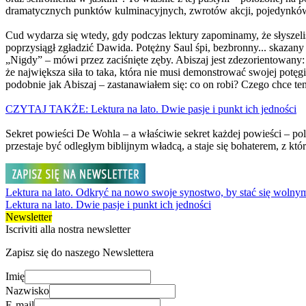
dramatycznych punktów kulminacyjnych, zwrotów akcji, pojedynków 
Cud wydarza się wtedy, gdy podczas lektury zapominamy, że słyszeliśm
poprzysiągł zgładzić Dawida. Potężny Saul śpi, bezbronny... skazany
„Nigdy” – mówi przez zaciśnięte zęby. Abiszaj jest zdezorientowany: 
że największa siła to taka, która nie musi demonstrować swojej potęg
podobnie jak Abiszaj – zastanawiałem się: co on robi? Czego chce t
CZYTAJ TAKŻE: Lektura na lato. Dwie pasje i punkt ich jedności
Sekret powieści De Wohla – a właściwie sekret każdej powieści – p
przestaje być odległym biblijnym władcą, a staje się bohaterem, z k
Lektura na lato. Odkryć na nowo swoje synostwo, by stać się wolny
Lektura na lato. Dwie pasje i punkt ich jedności
Newsletter
Iscriviti alla nostra newsletter
Zapisz się do naszego Newslettera
Imię
Nazwisko
E-mail