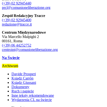
(+39) 02 92945440
prcl@comunioneliberazione.org
Zespół Redakcyjny Tracce
(+39) 02 92945400
redazione@tracce.it
Centrum Międzynarodowe
Via Marcello Malpighi 2
00161, Roma
(+39) 06 44252752
centroint@comunioneliberazione.org
Na Świecie
Archiwum
Davide Prosperi
Ksiądz Carrón
Ksiądz Giussani
Dokumenty
Ruch i papieże
Inne teksty rekomendowane
Wydarzenia CL na świecie