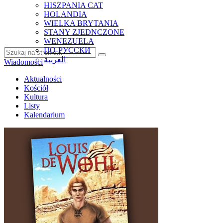
HISZPANIA CAT
HOLANDIA
WIELKA BRYTANIA
STANY ZJEDNCZONE
WENEZUELA
ПО-РУССКИ
العربية
Wiadomości
Aktualności
Kościół
Kultura
Listy
Kalendarium