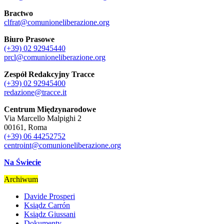
Bractwo
clfrat@comunioneliberazione.org
Biuro Prasowe
(+39) 02 92945440
prcl@comunioneliberazione.org
Zespół Redakcyjny Tracce
(+39) 02 92945400
redazione@tracce.it
Centrum Międzynarodowe
Via Marcello Malpighi 2
00161, Roma
(+39) 06 44252752
centroint@comunioneliberazione.org
Na Świecie
Archiwum
Davide Prosperi
Ksiądz Carrón
Ksiądz Giussani
Dokumenty