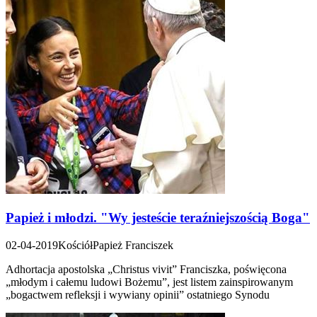
Papież i młodzi. "Wy jesteście teraźniejszością Boga"
02-04-2019
Kościół
Papież Franciszek
Adhortacja apostolska „Christus vivit” Franciszka, poświęcona
„młodym i całemu ludowi Bożemu”, jest listem zainspirowanym
„bogactwem refleksji i wywiany opinii” ostatniego Synodu