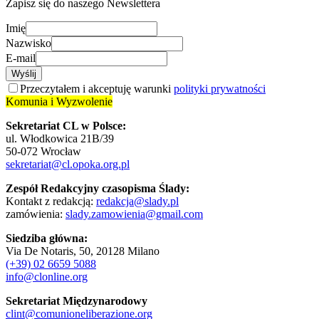
Zapisz się do naszego Newslettera
Imię
Nazwisko
E-mail
Wyślij
Przeczytałem i akceptuję warunki
polityki prywatności
Komunia i Wyzwolenie
Sekretariat CL w Polsce:
ul. Włodkowica 21B/39
50-072 Wrocław
sekretariat@cl.opoka.org.pl
Zespół Redakcyjny czasopisma Ślady:
Kontakt z redakcją:
redakcja@slady.pl
zamówienia:
slady.zamowienia@gmail.com
Siedziba główna:
Via De Notaris, 50, 20128 Milano
(+39) 02 6659 5088
info@clonline.org
Sekretariat Międzynarodowy
clint@comunioneliberazione.org