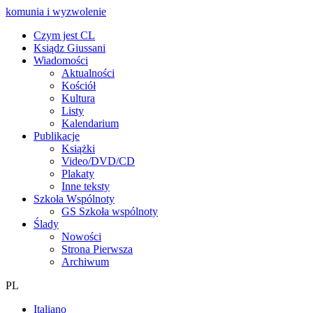
komunia i wyzwolenie
Czym jest CL
Ksiądz Giussani
Wiadomości
Aktualności
Kościół
Kultura
Listy
Kalendarium
Publikacje
Książki
Video/DVD/CD
Plakaty
Inne teksty
Szkoła Wspólnoty
GS Szkoła wspólnoty
Ślady
Nowości
Strona Pierwsza
Archiwum
PL
Italiano