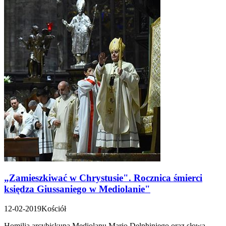
„Zamieszkiwać w Chrystusie". Rocznica śmierci
księdza Giussaniego w Mediolanie"
12-02-2019
Kościół
Homilia arcybiskupa Mediolanu Mario Delphiniego oraz słowa