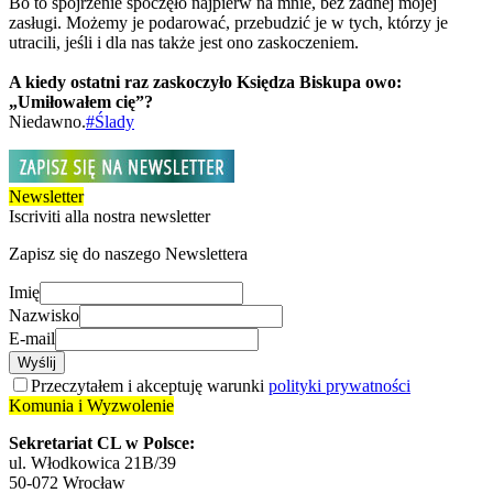
Bo to spojrzenie spoczęło najpierw na mnie, bez żadnej mojej
zasługi. Możemy je podarować, przebudzić je w tych, którzy je
utracili, jeśli i dla nas także jest ono zaskoczeniem.
A kiedy ostatni raz zaskoczyło Księdza Biskupa owo:
„Umiłowałem cię”?
Niedawno.
#Ślady
Newsletter
Iscriviti alla nostra newsletter
Zapisz się do naszego Newslettera
Imię
Nazwisko
E-mail
Wyślij
Przeczytałem i akceptuję warunki
polityki prywatności
Komunia i Wyzwolenie
Sekretariat CL w Polsce:
ul. Włodkowica 21B/39
50-072 Wrocław