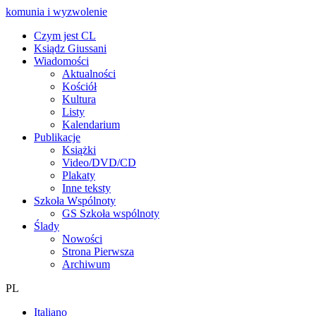
komunia i wyzwolenie
Czym jest CL
Ksiądz Giussani
Wiadomości
Aktualności
Kościół
Kultura
Listy
Kalendarium
Publikacje
Książki
Video/DVD/CD
Plakaty
Inne teksty
Szkoła Wspólnoty
GS Szkoła wspólnoty
Ślady
Nowości
Strona Pierwsza
Archiwum
PL
Italiano