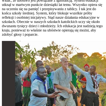
widać, że ubóstwo jest powiązane z ignorancją. System edukacji
utknął w martwym punkcie dziesiątki lat temu. Wszystko opiera się
na uczeniu się na pamięć i przepisywaniu z tablicy. I tak jest do
końca szkoły średniej. System, który blokuje wszelkie próby
refleksji i osobistej inicjatywy. Stąd nasze działania edukacyjne w
szkołach. Obecnie w naszych szkołach katolickich uczy się około
dwunastu tysięcy dzieci i młodzieży. Ich edukacja jest nadzieją tego
kraju, ponieważ to właśnie na ubóstwie opierają się możni, aby
zdobyć głosy i poparcie.