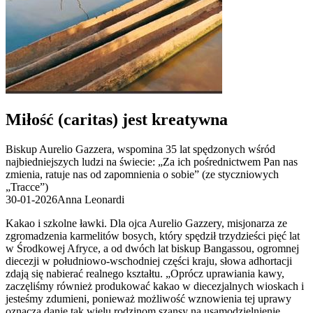
Miłość (caritas) jest kreatywna
Biskup Aurelio Gazzera, wspomina 35 lat spędzonych wśród
najbiedniejszych ludzi na świecie: „Za ich pośrednictwem Pan nas
zmienia, ratuje nas od zapomnienia o sobie” (ze styczniowych
„Tracce”)
30-01-2026
Anna Leonardi
Kakao i szkolne ławki. Dla ojca Aurelio Gazzery, misjonarza ze
zgromadzenia karmelitów bosych, który spędził trzydzieści pięć lat
w Środkowej Afryce, a od dwóch lat biskup Bangassou, ogromnej
diecezji w południowo-wschodniej części kraju, słowa adhortacji
zdają się nabierać realnego kształtu. „Oprócz uprawiania kawy,
zaczęliśmy również produkować kakao w diecezjalnych wioskach i
jesteśmy zdumieni, ponieważ możliwość wznowienia tej uprawy
oznacza danie tak wielu rodzinom szansy na usamodzielnienie.