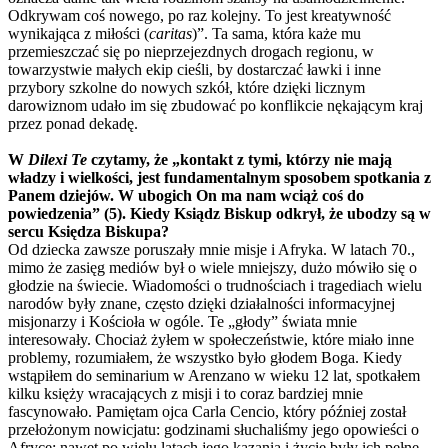
Odkrywam coś nowego, po raz kolejny. To jest kreatywność
wynikająca z miłości (
caritas
)”. Ta sama, która każe mu
przemieszczać się po nieprzejezdnych drogach regionu, w
towarzystwie małych ekip cieśli, by dostarczać ławki i inne
przybory szkolne do nowych szkół, które dzięki licznym
darowiznom udało im się zbudować po konflikcie nękającym kraj
przez ponad dekadę.
W
Dilexi Te
czytamy, że „kontakt z tymi, którzy nie mają
władzy i wielkości, jest fundamentalnym sposobem spotkania z
Panem dziejów. W ubogich On ma nam wciąż coś do
powiedzenia” (5). Kiedy Ksiądz Biskup odkrył, że ubodzy są w
sercu Księdza Biskupa?
Od dziecka zawsze poruszały mnie misje i Afryka. W latach 70.,
mimo że zasięg mediów był o wiele mniejszy, dużo mówiło się o
głodzie na świecie. Wiadomości o trudnościach i tragediach wielu
narodów były znane, często dzięki działalności informacyjnej
misjonarzy i Kościoła w ogóle. Te „głody” świata mnie
interesowały. Chociaż żyłem w społeczeństwie, które miało inne
problemy, rozumiałem, że wszystko było głodem Boga. Kiedy
wstąpiłem do seminarium w Arenzano w wieku 12 lat, spotkałem
kilku księży wracających z misji i to coraz bardziej mnie
fascynowało. Pamiętam ojca Carla Cencio, który później został
przełożonym nowicjatu: godzinami słuchaliśmy jego opowieści o
Afryce; nawet po wielu latach jego kazania i życie były ich pełne.