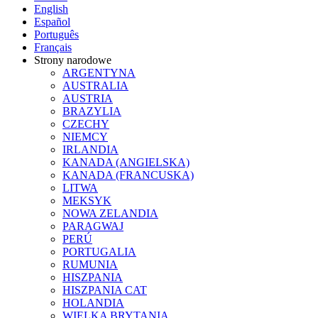
English
Español
Português
Français
Strony narodowe
ARGENTYNA
AUSTRALIA
AUSTRIA
BRAZYLIA
CZECHY
NIEMCY
IRLANDIA
KANADA (ANGIELSKA)
KANADA (FRANCUSKA)
LITWA
MEKSYK
NOWA ZELANDIA
PARAGWAJ
PERÚ
PORTUGALIA
RUMUNIA
HISZPANIA
HISZPANIA CAT
HOLANDIA
WIELKA BRYTANIA