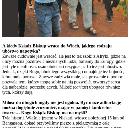
A kiedy Ksiądz Biskup wraca do Włoch, jakiego rodzaju
ubóstwo napotyka?
Zawsze cudownie jest wracać, ale jest to też szok: z Afryki, gdzie na
ulicy można pozdrowić nieznanych ludzi, trafiamy do Europy, gdzie
jest tyle nieufności, osamotnienia i rezygnacji. To też jest ubóstwo.
Jednak, dzięki Bogu, obok tego wszystkiego odnajduję też hojność,
która mnie porusza. Zawsze zadziwia mnie, jak proszenie o pomoc
pozwala tym, którzy mogą sobie na nią pozwolić, otworzyć serca
dla najbardziej potrzebujących. Miłość (
caritas
) ubogaca również
tych, którzy dają.
Miłość do ubogich nigdy nie jest ogólna. Być może adhortację
można dogłębnie zrozumieć, mając w pamięci konkretne
twarze… Kogo Ksiądz Biskup ma na myśli?
Tyle historii. Właśnie jestem w Niakari, wiosce położonej 15 km od
Bangassou, dokąd przybyliśmy pieszo z pielgrzymką z całej