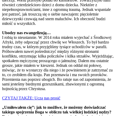
diecezji. Wielu przebyło ponad 80 kilometrów. Towarzyszyło nam
również czterdzieścioro dzieci z domu dziecka. Niektóre z
niepełnosprawnościami, inne z ogromną traumą. Jednak wspaniale
jest patrzeć, jak troszczą się o siebie nawzajem: pięcioletnie
dziewczynki czuwają nad snem maluchów. Ich obecność budzi
miłość u wszystkich.
Ubodzy nas ewangelizują…
I robią to nieustannie. W 2014 roku miałem wyjechać z Środkowej
Afryki, żeby odpocząć przez chwilę we Włoszech. To był bardzo
trudny czas, w którym przyjęliśmy tysiące uchodźców w parafii.
Próbowałem nawet pośredniczyć między różnymi stronami
konfliktu, otrzymując kilka policzków i kilka strzałów. Wyjeżdżając,
spotkałem mężczyznę proszącego o jałmużnę. Dałem mu ostatnie
grosze, jakie miałem w kieszeni. Jednak on oddał mi połowę,
mówiąc, że to wystarczy dla niego i że powinienem je zatrzymać za
to, co zrobiłem dla kraju. Pan przemawia i ma swoich proroków.
Przemienia nas poprzez ubogich. Bo ratuje nas od zapomnienia, że ​​
sami jesteśmy biednymi grzesznikami, zbawionymi z ogromną
hojnością przez Chrystusa.
CZYTAJ TAKŻE: Uczą nas prosić
„Umiłowałem cię”: jak to możliwe, że możemy doświadczać
takiego spojrzenia Boga w obliczu tak wielkiej ludzkiej nędzy?