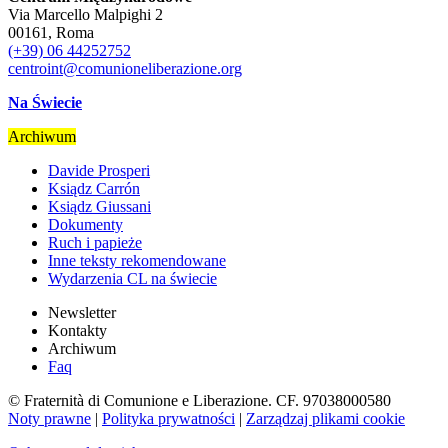
Via Marcello Malpighi 2
00161, Roma
(+39) 06 44252752
centroint@comunioneliberazione.org
Na Świecie
Archiwum
Davide Prosperi
Ksiądz Carrón
Ksiądz Giussani
Dokumenty
Ruch i papieże
Inne teksty rekomendowane
Wydarzenia CL na świecie
Newsletter
Kontakty
Archiwum
Faq
© Fraternità di Comunione e Liberazione. CF. 97038000580
Noty prawne
|
Polityka prywatności
|
Zarządzaj plikami cookie