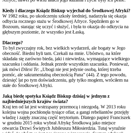
Kiedy i dlaczego Ksiądz Biskup wyjechał do Środkowej Afryki?
W 1982 roku, po ukończeniu szkoły średniej, nadarzyła się okazja
odbycia rocznego stażu w Środkowej Afryce. Spędziłem go w
Bozoum, starając się uczyć i służyć, i była to okazja do odkrycia na
głębszym poziomie, że ​​wszystko jest Łaską.
Dlaczego?
To był zwyczajny rok, bez wielkich wydarzeń, ale bogaty w Jego
obecność. Biedni byli tam. Czekali na mnie. Ubóstwo, na które
składała się zarówno bieda, jaki i niewiedza, wymagające wielkiego
szacunku i oddania. Jednak przede wszystkim szacunku. Ponieważ,
jak mówi
Dilexi Te
: „Ubogi nie jest jedynie osobą, której trzeba
pomóc, ale sakramentalną obecnością Pana” (44). Z tego powodu,
dziesięć lat po tym doświadczeniu, gdy tylko mogłem, wróciłem na
stałe do Środkowej Afryki.
Jaką biedę spotyka Ksiądz Biskup dzisiaj w jednym z
najbiedniejszych krajów świata?
Kraj ten od lat jest wstrząsany przemocą i niezgodą. W 2013 roku
kolejna wojna pochłonęła tysiące ofiar, a gangi rebeliantów przejęły
władzę i zajęły znaczną część terytorium. Dlatego papież Franciszek
w grudniu 2015 roku wybrał Afrykę Środkową jako miejsce
otwarcia Drzwi Świętych Jubileuszu Miłosierdzia. Tutaj wyraźnie