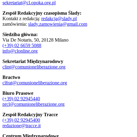
sekretariat@cl.opoka.org.pl
Zespół Redakcyjny czasopisma Ślady:
Kontakt z redakcją:
redakcja@slady.pl
zamówienia:
slady.zamowienia@gmail.com
Siedziba główna:
Via De Notaris, 50, 20128 Milano
(+39) 02 6659 5088
info@clonline.org
Sekretariat Międzynarodowy
clint@comunioneliberazione.org
Bractwo
clfrat@comunioneliberazione.org
Biuro Prasowe
(+39) 02 92945440
prcl@comunioneliberazione.org
Zespół Redakcyjny Tracce
(+39) 02 92945400
redazione@tracce.it
Centrum Międzynarodowe