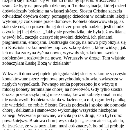
rozpadł się i rozstali się w bardzo brutalny sposób. Roszczenia i
szantaże były na porządku dziennym. Trudna sytuacja, której dzieci
doświadczały boleśnie na własnej skórze. Siostra Cristina zaczęła
odwiedzać obydwa domy, pomagając dzieciom w odrabianiu lekcji i
wykonując codzienne prace domowe. Kobieta obserwowała ją, aż
stało się coś, co pozwoliło jej dostrzec promyk nadziei, jeśli chodzi
o życie jej i jej dzieci. „Jakby się przebudziła, nie była już uwikłana
w swój ból, zaczęła cieszyć się swoimi dziećmi, ich planami,
pragnieniami, emocjami. Dostrzegła drogę, na nowo przybliżyła się
do Kościoła i sakramentów poprzez szkołę dzieci, które widząc, jak
ich matka zaczyna żyć na nowo, wyrwały się z kokonu swoich
problemów i rozkwitły na nowo. Wyruszyły w drogę. Tam właśnie
zobaczyłam Łaskę Bożą w działaniu”.
W kwestii domowej opieki pielęgniarskiej siostry zakonne są często
kontaktowane przez rejonową przychodnię zdrowia, zwłaszcza w
nagłych wypadkach. Pewnego ranka poproszono je o wizytę u
młodej kobiety terminalnie chorej na nowotwór. Gdy tylko siostra
Grazia przekroczyła próg mieszkania, krewni kobiety omal na nią
nie naskoczyli. Kobieta zasłabła w łazience, a oni, ogarnięci paniką,
nie wiedzieli, co robić. Siostra Grazia podeszła i spokojnie pomogła
chorej, delikatnie i stanowczo wykonując wszystkie niezbędne
zabiegi. Wezwana ponownie, wróciła po raz drugi, stan był coraz
poważniejszy. Bratowa chorej wyznała jej: „Jestem ateistką, ale to,
że jesteście, że was poznałam, musi coś znaczyć, bo od lat próbuję