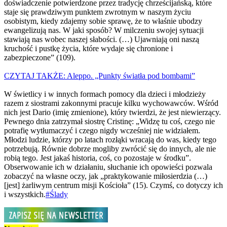
doświadczenie potwierdzone przez tradycję chrześcijańską, które
staje się prawdziwym punktem zwrotnym w naszym życiu
osobistym, kiedy zdajemy sobie sprawę, że to właśnie ubodzy
ewangelizują nas. W jaki sposób? W milczeniu swojej sytuacji
stawiają nas wobec naszej słabości. (…) Ujawniają oni naszą
kruchość i pustkę życia, które wydaje się chronione i
zabezpieczone” (109).
CZYTAJ TAKŻE: Aleppo. „Punkty światła pod bombami”
W świetlicy i w innych formach pomocy dla dzieci i młodzieży
razem z siostrami zakonnymi pracuje kilku wychowawców. Wśród
nich jest Dario (imię zmienione), który twierdzi, że jest niewierzący.
Pewnego dnia zatrzymał siostrę Cristinę: „Widzę tu coś, czego nie
potrafię wytłumaczyć i czego nigdy wcześniej nie widziałem.
Młodzi ludzie, którzy po latach rozłąki wracają do was, kiedy tego
potrzebują. Równie dobrze mogliby zwrócić się do innych, ale nie
robią tego. Jest jakaś historia, coś, co pozostaje w środku”.
Obserwowanie ich w działaniu, słuchanie ich opowieści pozwala
zobaczyć na własne oczy, jak „praktykowanie miłosierdzia (…)
[jest] żarliwym centrum misji Kościoła” (15). Czymś, co dotyczy ich
i wszystkich.
#Ślady