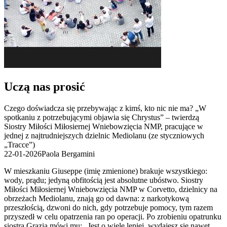
Uczą nas prosić
Czego doświadcza się przebywając z kimś, kto nic nie ma? „W
spotkaniu z potrzebującymi objawia się Chrystus” – twierdzą
Siostry Miłości Miłosiernej Wniebowzięcia NMP, pracujące w
jednej z najtrudniejszych dzielnic Mediolanu (ze styczniowych
„Tracce”)
22-01-2026
Paola Bergamini
W mieszkaniu Giuseppe (imię zmienione) brakuje wszystkiego:
wody, prądu; jedyną obfitością jest absolutne ubóstwo. Siostry
Miłości Miłosiernej Wniebowzięcia NMP w Corvetto, dzielnicy na
obrzeżach Mediolanu, znają go od dawna: z narkotykową
przeszłością, dzwoni do nich, gdy potrzebuje pomocy, tym razem
przyszedł w celu opatrzenia ran po operacji. Po zrobieniu opatrunku
siostra Grazia mówi mu: „Jest o wiele lepiej, wydajesz się nawet