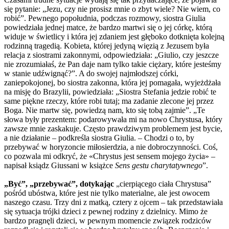
się pytanie: „Jezu, czy nie prosisz mnie o zbyt wiele? Nie wiem, co
robić”. Pewnego popołudnia, podczas rozmowy, siostra Giulia
powiedziała jednej matce, że bardzo martwi się o jej córkę, którą
widuje w świetlicy i która jej zdaniem jest głęboko dotknięta kolejną
rodzinną tragedią. Kobieta, której jedyną więzią z Jezusem była
relacja z siostrami zakonnymi, odpowiedziała: „Giulio, czy jeszcze
nie zrozumiałaś, że Pan daje nam tylko takie ciężary, które jesteśmy
w stanie udźwignąć?”. A do swojej najmłodszej córki,
zaniepokojonej, bo siostra zakonna, która jej pomagała, wyjeżdżała
na misję do Brazylii, powiedziała: „Siostra Stefania jedzie robić te
same piękne rzeczy, które robi tutaj; ma zadanie zlecone jej przez
Boga. Nie martw się, powiedzą nam, kto się tobą zajmie”. „Te
słowa były prezentem: podarowywała mi na nowo Chrystusa, który
zawsze mnie zaskakuje. Często prawdziwym problemem jest bycie,
a nie działanie – podkreśla siostra Giulia. – Chodzi o to, by
przebywać w horyzoncie miłosierdzia, a nie dobroczynności. Coś,
co pozwala mi odkryć, że «Chrystus jest sensem mojego życia» –
napisał ksiądz Giussani w książce
Sens gestu charytatywnego
”.
„Być”, „przebywać”, dotykając
„cierpiącego ciała Chrystusa”
pośród ubóstwa, które jest nie tylko materialne, ale jest owocem
naszego czasu. Trzy dni z matką, cztery z ojcem – tak przedstawiała
się sytuacja trójki dzieci z pewnej rodziny z dzielnicy. Mimo że
bardzo pragnęli dzieci, w pewnym momencie związek rodziców