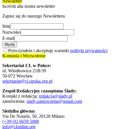
Newsletter
Iscriviti alla nostra newsletter
Zapisz się do naszego Newslettera
Imię
Nazwisko
E-mail
Wyślij
Przeczytałem i akceptuję warunki
polityki prywatności
Komunia i Wyzwolenie
Sekretariat CL w Polsce:
ul. Włodkowica 21B/39
50-072 Wrocław
sekretariat@cl.opoka.org.pl
Zespół Redakcyjny czasopisma Ślady:
Kontakt z redakcją:
redakcja@slady.pl
zamówienia:
slady.zamowienia@gmail.com
Siedziba główna:
Via De Notaris, 50, 20128 Milano
(+39) 02 6659 5088
info@clonline.org