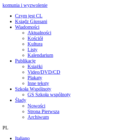
komunia i wyzwolenie
Czym jest CL
Ksiądz Giussani
Wiadomości
Aktualności
Kościół
Kultura
Listy
Kalendarium
Publikacje
Książki
Video/DVD/CD
Plakaty
Inne teksty
Szkoła Wspólnoty
GS Szkoła wspólnoty
Ślady
Nowości
Strona Pierwsza
Archiwum
PL
Italiano