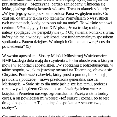
przystojniejszy”. Mężczyzna, bardzo zaniedbany, uśmiecha się
lekko, gładząc dłonią kosmyk włosów. Trwa to ułamek sekundy:
„W tym jego geście poczułam czułość Pana względem mnie. Co
czuł on, ogarnięty takim spojrzeniem? Pomyślałam o wszystkich
tych momentach, kiedy patrzono tak na mnie”. To właśnie stanowi
centrum
Dilexi te
, gdy Leon XIV pisze, że na troskę o ubogich
należy spoglądać „w perspektywie (…) Objawienia: kontakt z tymi,
którzy nie mają władzy i wielkości, jest fundamentalnym sposobem
spotkania z Panem dziejów. W ubogich On ma nam wciąż coś do
powiedzenia” (5).
W swoim apostolacie Siostry Miłości Miłosiernej Wniebowzięcia
NMP każdego dnia mają do czynienia z takim ubóstwem, o którym
mowa w adhortacji apostolskiej. „W spotkaniu z potrzebującymi, w
takim stopniu, w jakim jesteśmy otwarci na Tajemnicę, objawia się
Chrystus. Ponieważ człowiek, który prosi o pomoc, budzi moją
prawdziwą potrzebę – mówi przełożona generalna, siostra
Mariangela. – Stało się to dla mnie jaśniejsze lata temu, podczas
rozmowy z księdzem Giussanim, współzałożycielem wraz z
księdzem Pernetem naszego zgromadzenia. Przeżywałam trudny
okres, a on powiedział mi wprost: «Idź służyć i kochaj, bo to jest
droga do spotkania z Tajemnicą: do spotkania z sensem twojej
osoby»”.
Czasami trudne sytuacje wydają się tak przytłaczające, że pojawia