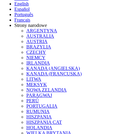
English
Español
Português
Français
Strony narodowe
ARGENTYNA
AUSTRALIA
AUSTRIA
BRAZYLIA
CZECHY
NIEMCY
IRLANDIA
KANADA (ANGIELSKA)
KANADA (FRANCUSKA)
LITWA
MEKSYK
NOWA ZELANDIA
PARAGWAJ
PERÚ
PORTUGALIA
RUMUNIA
HISZPANIA
HISZPANIA CAT
HOLANDIA
WIELKA BRYTANIA