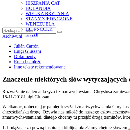
HISZPANIA CAT
HOLANDIA
WIELKA BRYTANIA
STANY ZJEDNCZONE
WENEZUELA
ПО-РУССКИ
العربية
Archiwum
Julián Carrón
Luigi Giussani
Dokumenty
Ruch i papieże
Inne teksty rekomendowane
Znaczenie niektórych słów wytyczających 
Rozważanie na temat krzyża i zmartwychwstania Chrystusa zamies
15-11-2018
Luigi Giussani
Wielkanoc, uobecniając pamięć krzyża i zmartwychwstania Chrystus
chrześcijańską drogę. Ożywia nas miłość do naszego człowieczeństwa, 
zmartwychwstaniami, dlatego chcemy tu przejść drogą terminów, kt
1. Podążając za pewną inspiracją biblijną określamy chętnie słowem „