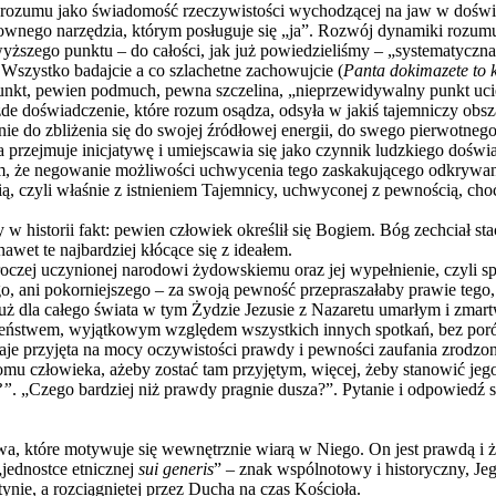
ozumu jako świadomość rzeczywistości wychodzącej na jaw w doświadc
nego narzędzia, którym posługuje się „ja”. Rozwój dynamiki rozumu 
ższego punktu – do całości, jak już powiedzieliśmy – „systematyczna” 
 Wszystko badajcie a co szlachetne zachowujcie (
Panta dokimazete to 
 punkt, pewien podmuch, pewna szczelina, „nieprzewidywalny punkt ucie
żde doświadczenie, które rozum osądza, odsyła w jakiś tajemniczy obsz
 do zbliżenia się do swojej źródłowej energii, do swego pierwotnego ś
przejmuje inicjatywę i umiejscawia się jako czynnik ludzkiego doświa
, że negowanie możliwości uchwycenia tego zaskakującego odkrywan
ią, czyli właśnie z istnieniem Tajemnicy, uchwyconej z pewnością, cho
y w historii fakt: pewien człowiek określił się Bogiem. Bóg zechciał st
awet te najbardziej kłócące się z ideałem.
czej uczynionej narodowi żydowskiemu oraz jej wypełnienie, czyli spełni
, ani pokorniejszego – za swoją pewność przepraszałaby prawie tego,
już dla całego świata w tym Żydzie Jezusie z Nazaretu umarłym i zmar
czeństwem, wyjątkowym względem wszystkich innych spotkań, bez poró
staje przyjęta na mocy oczywistości prawdy i pewności zaufania zrod
u człowieka, ażeby zostać tam przyjętym, więcej, żeby stanowić jego
?”
. „Czego bardziej niż prawdy pragnie dusza?”. Pytanie i odpowiedź
a, które motywuje się wewnętrznie wiarą w Niego. On jest prawdą i ży
„jednostce etnicznej
sui generis
” – znak wspólnotowy i historyczny, J
tynie, a rozciągniętej przez Ducha na czas Kościoła.