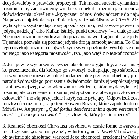
decydowałoby o prawdzie propozycji. Tak można streścić dynamizm r
rozumu, a my zachowujemy wielki szacunek dla rozumu jako nieodzow
doświadczenia: określenie „krytyczne” odnosi doświadczenie do najwy
Na pewno najpiękniejszą definicję krytyki znaleźliśmy w
1 Tes
5, 21:
wyliczyło wszystkie dające się opisać czynniki, jest zawsze pewien
jedyną nadzieją” albo Kafka: Istnieje punkt docelowy” – i dlatego ka
Nie może rozum pretendować do poznania nawet fragmentu, ale jedynie
Tajemnica pozwala się poznać jedynie drogą samoobjawienia. To Ona 
tego oczekuje rozum na najwyższym swym poziomie. Wydaje się nam
pojętego jako kategoria możliwości, tzn. jako więź z Nieskończonośc
2. Jest pewne wydarzenie, pewien absolutnie oryginalny, ale zaistniał
ku przeznaczeniu, dla którego go stworzył, odkupiając jego słabości, n
To wydarzenie mieści w sobie fundamentalne przejęcie obietnicy proro
narodu żydowskiego poruszenia świadomości bardziej współczującego
– ani pewniejszego w potwierdzaniu spełnienia, które wydarzyło się 
rozumu, ale orzeczeniem rozumu jest spotkanie z obecnym człowie
człowiek?”, mówią przyjaciele i krytycznie pytający. Odpowiedź zo
możliwości rozumu. „Ja jestem Słowem Bożym, które zapukało do dom
Mówił św. Augustyn:
„Quid fortius desiderat anima quam veritatem
adest”. „Co to jest prawda?”
– „Człowiek, który jest tu obecny”.
3. Realność obecności Chrystusa przybiera w czasie formę towarzystw
metafizycznie „ciało mistyczne”, w historii „lud”. Paweł VI mówił o 
objawienie się absolutnej wartości Jego obecności, przelotnej w Pales