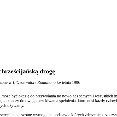
chrześcijańską drogę
zczone w
L`Osservatore Romano
, 6 kwietnia 1996
a może być okazją do przywołania no nowo nas samych i wszystkich i
to znaczy do owego oczekiwania spełnienia, które nosi każdy człowiek:
órych używamy.
serce” te pierwotne wymogi, na podstawie których zderzenie z rzeczywi