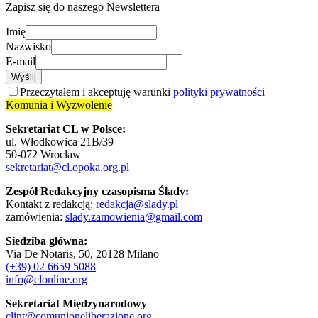
Zapisz się do naszego Newslettera
Imię
Nazwisko
E-mail
Wyślij
Przeczytałem i akceptuję warunki
polityki prywatności
Komunia i Wyzwolenie
Sekretariat CL w Polsce:
ul. Włodkowica 21B/39
50-072 Wrocław
sekretariat@cl.opoka.org.pl
Zespół Redakcyjny czasopisma Ślady:
Kontakt z redakcją:
redakcja@slady.pl
zamówienia:
slady.zamowienia@gmail.com
Siedziba główna:
Via De Notaris, 50, 20128 Milano
(+39) 02 6659 5088
info@clonline.org
Sekretariat Międzynarodowy
clint@comunioneliberazione.org