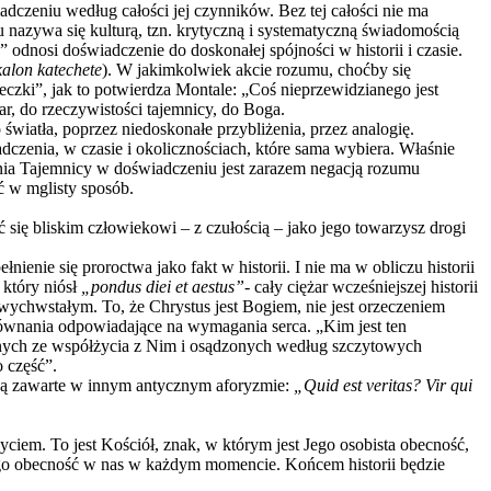
zeniu według całości jej czynników. Bez tej całości nie ma
nazywa się kulturą, tzn. krytyczną i systematyczną świadomością
odnosi doświadczenie do doskonałej spójności w historii i czasie.
kalon katechete
). W jakimkolwiek akcie rozumu, choćby się
czki”, jak to potwierdza Montale: „Coś nieprzewidzianego jest
ar, do rzeczywistości tajemnicy, do Boga.
wiatła, poprzez niedoskonałe przybliżenia, przez analogię.
dczenia, w czasie i okolicznościach, które sama wybiera. Właśnie
ia Tajemnicy w doświadczeniu jest zarazem negacją rozumu
ć w mglisty sposób.
ać się bliskim człowiekowi – z czułością – jako jego towarzysz drogi
enie się proroctwa jako fakt w historii. I nie ma w obliczu historii
 który niósł
„pondus diei et aestus”
- cały ciężar wcześniejszej historii
twychwstałym. To, że Chrystus jest Bogiem, nie jest orzeczeniem
wnania odpowiadające na wymagania serca. „Kim jest ten
zonych ze współżycia z Nim i osądzonych według szczytowych
 część”.
 są zawarte w innym antycznym aforyzmie:
„Quid est veritas? Vir qui
ciem. To jest Kościół, znak, w którym jest Jego osobista obecność,
ego obecność w nas w każdym momencie. Końcem historii będzie