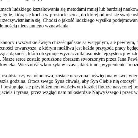
ch ludzkiego kształtowania się metodami mniej lub bardziej naukowym
lgnie, którą się kocha w prostocie serca, do której odnosi się swoje u
o urzeczywistniania się. Chodzi o jakość ludzkiego wysiłku podejmowa
zdolnością nieustannego wznawiania.
ielkanocy i wszystkie święta chrześcijańskie są wstępnym, ale pewnym
obecności towarzysza, z którym możliwa jest każda przygoda pracy będ
ącą dążność, która otrzymuje wyznaczniki osobistej egzystencji w zd
Nasze serce zostało poruszone obrazem stworzonym przez Jana Pawła 
złowieka. Wieczność wkroczyła w czas: jakież inne „wypełnienie” może
ia, osobista czy wspólnotowa, zostaje uczczona i uświęcona w swej wi
deszła godzina. Otocz swego Syna chwałą, aby Syn Ciebie nią otoczył” 
i posługując się przybliżeniem właściwym każdej figurze nasyconej po
jaciela i tyrana, przez wzgląd nam miłosierdzie Najwyższego i przez 