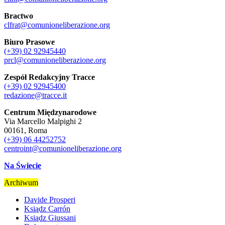
Bractwo
clfrat@comunioneliberazione.org
Biuro Prasowe
(+39) 02 92945440
prcl@comunioneliberazione.org
Zespół Redakcyjny Tracce
(+39) 02 92945400
redazione@tracce.it
Centrum Międzynarodowe
Via Marcello Malpighi 2
00161, Roma
(+39) 06 44252752
centroint@comunioneliberazione.org
Na Świecie
Archiwum
Davide Prosperi
Ksiądz Carrón
Ksiądz Giussani