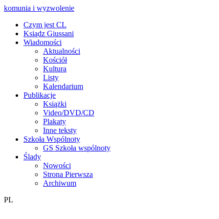
komunia i wyzwolenie
Czym jest CL
Ksiądz Giussani
Wiadomości
Aktualności
Kościół
Kultura
Listy
Kalendarium
Publikacje
Książki
Video/DVD/CD
Plakaty
Inne teksty
Szkoła Wspólnoty
GS Szkoła wspólnoty
Ślady
Nowości
Strona Pierwsza
Archiwum
PL