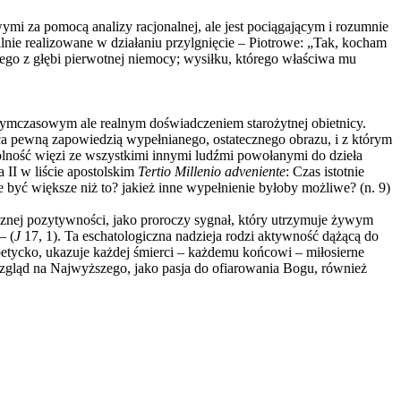
i za pomocą analizy racjonalnej, ale jest pociągającym i rozumnie
silnie realizowane w działaniu przylgnięcie – Piotrowe: „Tak, kocham
nego z głębi pierwotnej niemocy; wysiłku, którego właściwa mu
, tymczasowym ale realnym doświadczeniem starożytnej obietnicy.
ąca pewną zapowiedzią wypełnianego, ostatecznego obrazu, i z którym
olność więzi ze wszystkimi innymi ludźmi powołanymi do dzieła
II w liście apostolskim
Tertio Millenio adveniente
: Czas istotnie
 być większe niż to? jakież inne wypełnienie byłoby możliwe? (n. 9)
ecznej pozytywności, jako proroczy sygnał, który utrzymuje żywym
– (
J
17, 1). Ta eschatologiczna nadzieja rodzi aktywność dążącą do
etycko, ukazuje każdej śmierci – każdemu końcowi – miłosierne
wzgląd na Najwyższego, jako pasja do ofiarowania Bogu, również