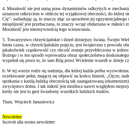
4. Moralność nie jest sumą praw dynamizmów odkrytych w mechanizma
uznanym odkryciem w obliczu tej wyjątkowej obecności, do której się 
Cię”- naśladując ją, to znaczy idąc za sposobem jej egzystencjalneg
niespójność jest przebaczana, to znaczy wciąż obdarzana w miłości 
Moralność jest intensywnością tego wznawiania.
5. Towarzystwo chrześcijańskie i dzień dzisiejszy świata. Święto W
Istota czasu, w chrześcijańskim pojęciu, jest świąteczna z powodu 
jakakolwiek cząstkowość czy obcość zostaje przyobleczona w jednocz
Bożego i w ten sposób wprowadza obraz społeczeństwa doskonałego. 
wypełnił się przez to, że sam Bóg przez Wcielenie wszedł w dzieje c
6. W tej wierze rodzi się nadzieja, dla której każda próba wyzwolen
oczekiwanie pełni, mającej się objawić na końcu historii. „Ojcze, na
spotkania z każdą ludzką obecnością tak zaangażowaną (ekumenizm) 
zwycięstwo dobra. I tak miłość jest możliwa nawet względem nieprzy
kiedy nie jest to gest świadomy wszelkich ludzkich trudów.
Tłum. Wojciech Janusiewicz
Newsletter
Iscriviti alla nostra newsletter