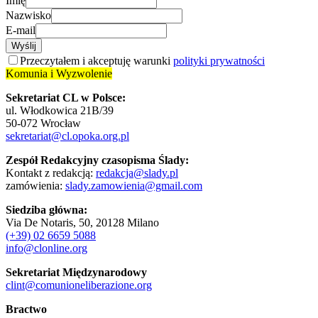
Imię
Nazwisko
E-mail
Wyślij
Przeczytałem i akceptuję warunki
polityki prywatności
Komunia i Wyzwolenie
Sekretariat CL w Polsce:
ul. Włodkowica 21B/39
50-072 Wrocław
sekretariat@cl.opoka.org.pl
Zespół Redakcyjny czasopisma Ślady:
Kontakt z redakcją:
redakcja@slady.pl
zamówienia:
slady.zamowienia@gmail.com
Siedziba główna:
Via De Notaris, 50, 20128 Milano
(+39) 02 6659 5088
info@clonline.org
Sekretariat Międzynarodowy
clint@comunioneliberazione.org
Bractwo