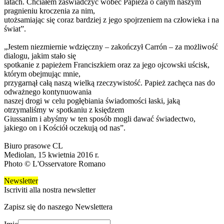
latach. Chciałem zaświadczyć wobec Papieża o całym naszym
pragnieniu kroczenia za nim,
utożsamiając się coraz bardziej z jego spojrzeniem na człowieka i na
świat”.
„Jestem niezmiernie wdzięczny – zakończył Carrón – za możliwość
dialogu, jakim stało się
spotkanie z papieżem Franciszkiem oraz za jego ojcowski uścisk,
którym obejmując mnie,
przygarnął całą naszą wielką rzeczywistość. Papież zachęca nas do
odważnego kontynuowania
naszej drogi w celu pogłębiania świadomości łaski, jaką
otrzymaliśmy w spotkaniu z księdzem
Giussanim i abyśmy w ten sposób mogli dawać świadectwo,
jakiego on i Kościół oczekują od nas”.
Biuro prasowe CL
Mediolan, 15 kwietnia 2016 r.
Photo © L'Osservatore Romano
Newsletter
Iscriviti alla nostra newsletter
Zapisz się do naszego Newslettera