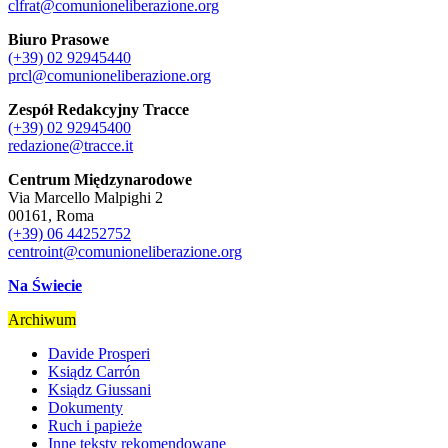
clfrat@comunioneliberazione.org
Biuro Prasowe
(+39) 02 92945440
prcl@comunioneliberazione.org
Zespół Redakcyjny Tracce
(+39) 02 92945400
redazione@tracce.it
Centrum Międzynarodowe
Via Marcello Malpighi 2
00161, Roma
(+39) 06 44252752
centroint@comunioneliberazione.org
Na Świecie
Archiwum
Davide Prosperi
Ksiądz Carrón
Ksiądz Giussani
Dokumenty
Ruch i papieże
Inne teksty rekomendowane