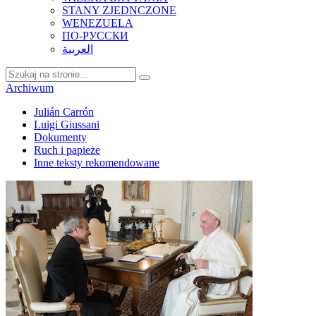
STANY ZJEDNCZONE
WENEZUELA
ПО-РУССКИ
العربية
Archiwum
Julián Carrón
Luigi Giussani
Dokumenty
Ruch i papieże
Inne teksty rekomendowane