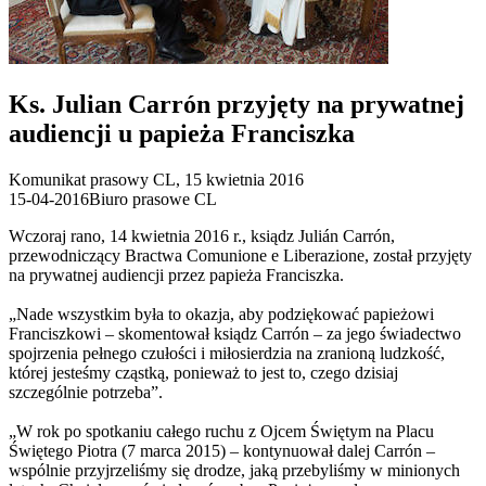
Ks. Julian Carrón przyjęty na prywatnej
audiencji u papieża Franciszka
Komunikat prasowy CL, 15 kwietnia 2016
15-04-2016
Biuro prasowe CL
Wczoraj rano, 14 kwietnia 2016 r., ksiądz Julián Carrón,
przewodniczący Bractwa Comunione e Liberazione, został przyjęty
na prywatnej audiencji przez papieża Franciszka.
„Nade wszystkim była to okazja, aby podziękować papieżowi
Franciszkowi – skomentował ksiądz Carrón – za jego świadectwo
spojrzenia pełnego czułości i miłosierdzia na zranioną ludzkość,
której jesteśmy cząstką, ponieważ to jest to, czego dzisiaj
szczególnie potrzeba”.
„W rok po spotkaniu całego ruchu z Ojcem Świętym na Placu
Świętego Piotra (7 marca 2015) – kontynuował dalej Carrón –
wspólnie przyjrzeliśmy się drodze, jaką przebyliśmy w minionych