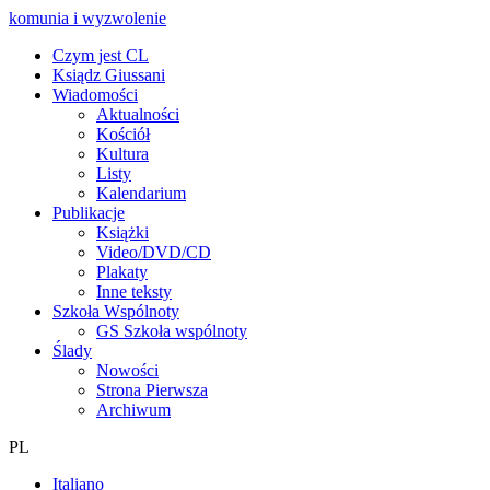
komunia i wyzwolenie
Czym jest CL
Ksiądz Giussani
Wiadomości
Aktualności
Kościół
Kultura
Listy
Kalendarium
Publikacje
Książki
Video/DVD/CD
Plakaty
Inne teksty
Szkoła Wspólnoty
GS Szkoła wspólnoty
Ślady
Nowości
Strona Pierwsza
Archiwum
PL
Italiano