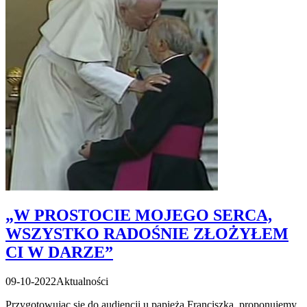
„W PROSTOCIE MOJEGO SERCA,
WSZYSTKO RADOŚNIE ZŁOŻYŁEM
CI W DARZE”
09-10-2022
Aktualności
Przygotowując się do audiencji u papieża Franciszka, proponujemy