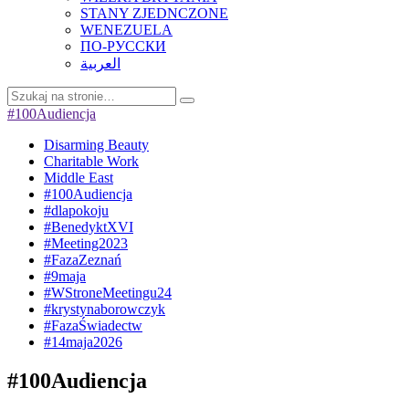
STANY ZJEDNCZONE
WENEZUELA
ПО-РУССКИ
العربية
#100Audiencja
Disarming Beauty
Charitable Work
Middle East
#100Audiencja
#dlapokoju
#BenedyktXVI
#Meeting2023
#FazaZeznań
#9maja
#WStroneMeetingu24
#krystynaborowczyk
#FazaŚwiadectw
#14maja2026
#100Audiencja