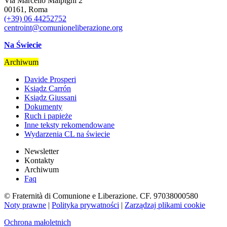
Via Marcello Malpighi 2
00161, Roma
(+39) 06 44252752
centroint@comunioneliberazione.org
Na Świecie
Archiwum
Davide Prosperi
Ksiądz Carrón
Ksiądz Giussani
Dokumenty
Ruch i papieże
Inne teksty rekomendowane
Wydarzenia CL na świecie
Newsletter
Kontakty
Archiwum
Faq
© Fraternità di Comunione e Liberazione. CF. 97038000580
Noty prawne
|
Polityka prywatności
|
Zarządzaj plikami cookie
Ochrona małoletnich