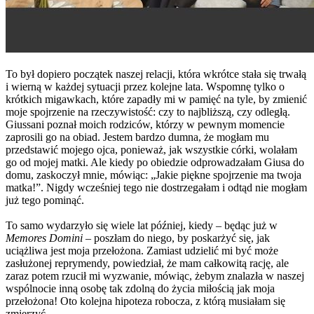
To był dopiero początek naszej relacji, która wkrótce stała się trwałą
i wierną w każdej sytuacji przez kolejne lata. Wspomnę tylko o
krótkich migawkach, które zapadły mi w pamięć na tyle, by zmienić
moje spojrzenie na rzeczywistość: czy to najbliższą, czy odległą.
Giussani poznał moich rodziców, którzy w pewnym momencie
zaprosili go na obiad. Jestem bardzo dumna, że mogłam mu
przedstawić mojego ojca, ponieważ, jak wszystkie córki, wolałam
go od mojej matki. Ale kiedy po obiedzie odprowadzałam Giusa do
domu, zaskoczył mnie, mówiąc: „Jakie piękne spojrzenie ma twoja
matka!”. Nigdy wcześniej tego nie dostrzegałam i odtąd nie mogłam
już tego pominąć.
To samo wydarzyło się wiele lat później, kiedy – będąc już w
Memores Domini
– poszłam do niego, by poskarżyć się, jak
uciążliwa jest moja przełożona. Zamiast udzielić mi być może
zasłużonej reprymendy, powiedział, że mam całkowitą rację, ale
zaraz potem rzucił mi wyzwanie, mówiąc, żebym znalazła w naszej
wspólnocie inną osobę tak zdolną do życia miłością jak moja
przełożona! Oto kolejna hipoteza robocza, z którą musiałam się
zmierzyć.