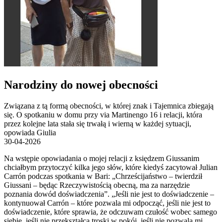
Narodziny do nowej obecności
Związana z tą formą obecności, w której znak i Tajemnica zbiegają
się. O spotkaniu w domu przy via Martinengo 16 i relacji, która
przez kolejne lata stała się trwałą i wierną w każdej sytuacji,
opowiada Giulia
30-04-2026
Na wstępie opowiadania o mojej relacji z księdzem Giussanim
chciałbym przytoczyć kilka jego słów, które kiedyś zacytował Julian
Carrón podczas spotkania w Bari: „Chrześcijaństwo – twierdził
Giussani – będąc Rzeczywistością obecną, ma za narzędzie
poznania dowód doświadczenia”. „Jeśli nie jest to doświadczenie –
kontynuował Carrón – które pozwala mi odpocząć, jeśli nie jest to
doświadczenie, które sprawia, że odczuwam czułość wobec samego
siebie, jeśli nie przekształca troski w pokój, jeśli nie pozwala mi