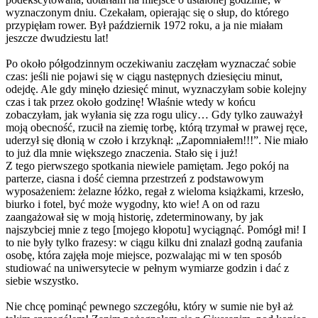
wyznaczonym dniu. Czekałam, opierając się o słup, do którego
przypięłam rower. Był październik 1972 roku, a ja nie miałam
jeszcze dwudziestu lat!
Po około półgodzinnym oczekiwaniu zaczęłam wyznaczać sobie
czas: jeśli nie pojawi się w ciągu następnych dziesięciu minut,
odejdę. Ale gdy minęło dziesięć minut, wyznaczyłam sobie kolejny
czas i tak przez około godzinę! Właśnie wtedy w końcu
zobaczyłam, jak wyłania się zza rogu ulicy… Gdy tylko zauważył
moją obecność, rzucił na ziemię torbę, którą trzymał w prawej ręce,
uderzył się dłonią w czoło i krzyknął: „Zapomniałem!!!”. Nie miało
to już dla mnie większego znaczenia. Stało się i już!
Z tego pierwszego spotkania niewiele pamiętam. Jego pokój na
parterze, ciasna i dość ciemna przestrzeń z podstawowym
wyposażeniem: żelazne łóżko, regał z wieloma książkami, krzesło,
biurko i fotel, być może wygodny, kto wie! A on od razu
zaangażował się w moją historię, zdeterminowany, by jak
najszybciej mnie z tego [mojego kłopotu] wyciągnąć. Pomógł mi! I
to nie były tylko frazesy: w ciągu kilku dni znalazł godną zaufania
osobę, która zajęła moje miejsce, pozwalając mi w ten sposób
studiować na uniwersytecie w pełnym wymiarze godzin i dać z
siebie wszystko.
Nie chcę pominąć pewnego szczegółu, który w sumie nie był aż