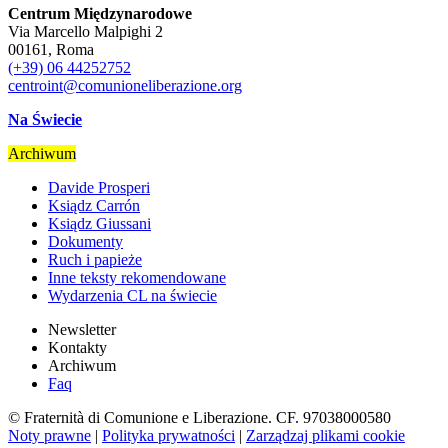
Centrum Międzynarodowe
Via Marcello Malpighi 2
00161, Roma
(+39) 06 44252752
centroint@comunioneliberazione.org
Na Świecie
Archiwum
Davide Prosperi
Ksiądz Carrón
Ksiądz Giussani
Dokumenty
Ruch i papieże
Inne teksty rekomendowane
Wydarzenia CL na świecie
Newsletter
Kontakty
Archiwum
Faq
© Fraternità di Comunione e Liberazione. CF. 97038000580
Noty prawne
|
Polityka prywatności
|
Zarządzaj plikami cookie