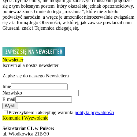
życia: był już chory, nie mogłam go zobaczyć i musiałam pogodzić
się z tym bolesnym postem, który okazał się jednak opatrznościowy,
ponieważ zmusił mnie do tego „rozstania”, które nie zdołało
podważyć narodzin, a wręcz je umocniło: nierozerwalnie związałam
się z tą formą Jego Obecności, w której, jak zawsze powtarzał nam
Giussani, znak i Tajemnica zbiegają się.
Newsletter
Iscriviti alla nostra newsletter
Zapisz się do naszego Newslettera
Imię
Nazwisko
E-mail
Wyślij
Przeczytałem i akceptuję warunki
polityki prywatności
Komunia i Wyzwolenie
Sekretariat CL w Polsce:
ul. Włodkowica 21B/39