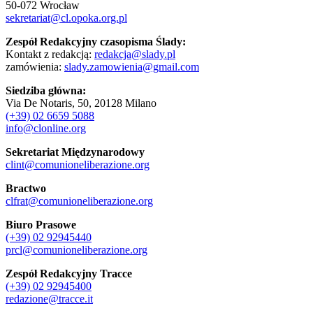
50-072 Wrocław
sekretariat@cl.opoka.org.pl
Zespół Redakcyjny czasopisma Ślady:
Kontakt z redakcją:
redakcja@slady.pl
zamówienia:
slady.zamowienia@gmail.com
Siedziba główna:
Via De Notaris, 50, 20128 Milano
(+39) 02 6659 5088
info@clonline.org
Sekretariat Międzynarodowy
clint@comunioneliberazione.org
Bractwo
clfrat@comunioneliberazione.org
Biuro Prasowe
(+39) 02 92945440
prcl@comunioneliberazione.org
Zespół Redakcyjny Tracce
(+39) 02 92945400
redazione@tracce.it