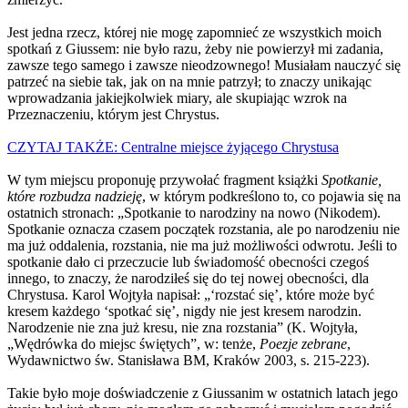
Jest jedna rzecz, której nie mogę zapomnieć ze wszystkich moich
spotkań z Giussem: nie było razu, żeby nie powierzył mi zadania,
zawsze tego samego i zawsze nieodzownego! Musiałam nauczyć się
patrzeć na siebie tak, jak on na mnie patrzył; to znaczy unikając
wprowadzania jakiejkolwiek miary, ale skupiając wzrok na
Przeznaczeniu, którym jest Chrystus.
CZYTAJ TAKŻE: Centralne miejsce żyjącego Chrystusa
W tym miejscu proponuję przywołać fragment książki
Spotkanie,
które rozbudza nadzieję
, w którym podkreślono to, co pojawia się na
ostatnich stronach: „Spotkanie to narodziny na nowo (Nikodem).
Spotkanie oznacza czasem początek rozstania, ale po narodzeniu nie
ma już oddalenia, rozstania, nie ma już możliwości odwrotu. Jeśli to
spotkanie dało ci przeczucie lub świadomość obecności czegoś
innego, to znaczy, że narodziłeś się do tej nowej obecności, dla
Chrystusa. Karol Wojtyła napisał: „‘rozstać się’, które może być
kresem każdego ‘spotkać się’, nigdy nie jest kresem narodzin.
Narodzenie nie zna już kresu, nie zna rozstania” (K. Wojtyła,
„Wędrówka do miejsc świętych”, w: tenże,
Poezje zebrane
,
Wydawnictwo św. Stanisława BM, Kraków 2003, s. 215-223).
Takie było moje doświadczenie z Giussanim w ostatnich latach jego