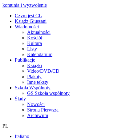
komunia i wyzwolenie
Czym jest CL
Ksiądz Giussani
Wiadomości
Aktualności
Kościół
Kultura
Listy
Kalendarium
Publikacje
Książki
Video/DVD/CD
Plakaty
Inne teksty
Szkoła Wspólnoty
GS Szkoła wspólnoty
Ślady
Nowości
Strona Pierwsza
Archiwum
PL
Italiano