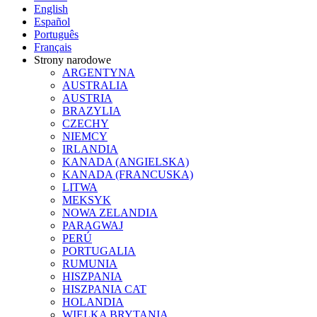
English
Español
Português
Français
Strony narodowe
ARGENTYNA
AUSTRALIA
AUSTRIA
BRAZYLIA
CZECHY
NIEMCY
IRLANDIA
KANADA (ANGIELSKA)
KANADA (FRANCUSKA)
LITWA
MEKSYK
NOWA ZELANDIA
PARAGWAJ
PERÚ
PORTUGALIA
RUMUNIA
HISZPANIA
HISZPANIA CAT
HOLANDIA
WIELKA BRYTANIA