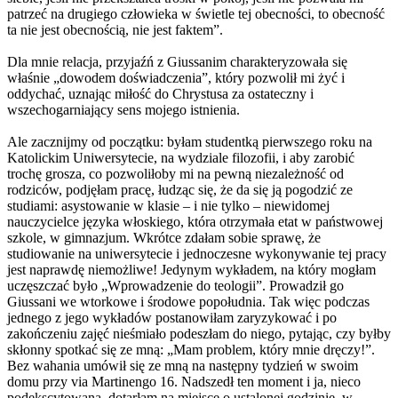
patrzeć na drugiego człowieka w świetle tej obecności, to obecność
ta nie jest obecnością, nie jest faktem”.
Dla mnie relacja, przyjaźń z Giussanim charakteryzowała się
właśnie „dowodem doświadczenia”, który pozwolił mi żyć i
oddychać, uznając miłość do Chrystusa za ostateczny i
wszechogarniający sens mojego istnienia.
Ale zacznijmy od początku: byłam studentką pierwszego roku na
Katolickim Uniwersytecie, na wydziale filozofii, i aby zarobić
trochę grosza, co pozwoliłoby mi na pewną niezależność od
rodziców, podjęłam pracę, łudząc się, że da się ją pogodzić ze
studiami: asystowanie w klasie – i nie tylko – niewidomej
nauczycielce języka włoskiego, która otrzymała etat w państwowej
szkole, w gimnazjum. Wkrótce zdałam sobie sprawę, że
studiowanie na uniwersytecie i jednoczesne wykonywanie tej pracy
jest naprawdę niemożliwe! Jedynym wykładem, na który mogłam
uczęszczać było „Wprowadzenie do teologii”. Prowadził go
Giussani we wtorkowe i środowe popołudnia. Tak więc podczas
jednego z jego wykładów postanowiłam zaryzykować i po
zakończeniu zajęć nieśmiało podeszłam do niego, pytając, czy byłby
skłonny spotkać się ze mną: „Mam problem, który mnie dręczy!”.
Bez wahania umówił się ze mną na następny tydzień w swoim
domu przy via Martinengo 16. Nadszedł ten moment i ja, nieco
podekscytowana, dotarłam na miejsce o ustalonej godzinie, w