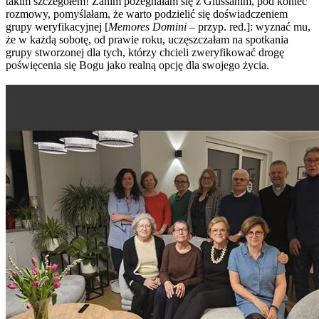
takim szczegółem! Zanim pożegnałam się z Giussanim, pod koniec
rozmowy, pomyślałam, że warto podzielić się doświadczeniem
grupy weryfikacyjnej [
Memores Domini
– przyp. red.]: wyznać mu,
że w każdą sobotę, od prawie roku, uczęszczałam na spotkania
grupy stworzonej dla tych, którzy chcieli zweryfikować drogę
poświęcenia się Bogu jako realną opcję dla swojego życia.