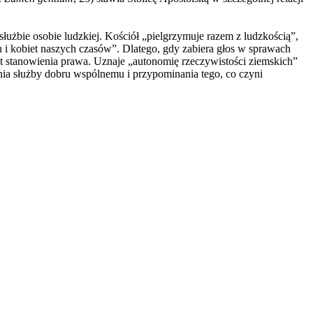
żbie osobie ludzkiej. Kościół „pielgrzymuje razem z ludzkością”,
zn i kobiet naszych czasów”. Dlatego, gdy zabiera głos w sprawach
at stanowienia prawa. Uznaje „autonomię rzeczywistości ziemskich”
enia służby dobru wspólnemu i przypominania tego, co czyni