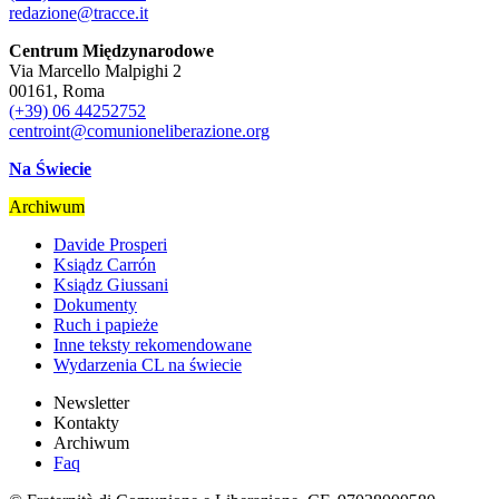
redazione@tracce.it
Centrum Międzynarodowe
Via Marcello Malpighi 2
00161, Roma
(+39) 06 44252752
centroint@comunioneliberazione.org
Na Świecie
Archiwum
Davide Prosperi
Ksiądz Carrón
Ksiądz Giussani
Dokumenty
Ruch i papieże
Inne teksty rekomendowane
Wydarzenia CL na świecie
Newsletter
Kontakty
Archiwum
Faq