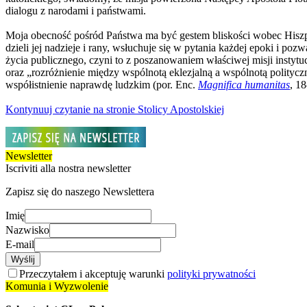
dialogu z narodami i państwami.
Moja obecność pośród Państwa ma być gestem bliskości wobec Hiszpa
dzieli jej nadzieje i rany, wsłuchuje się w pytania każdej epoki i p
życia publicznego, czyni to z poszanowaniem właściwej misji instyt
oraz „rozróżnienie między wspólnotą eklezjalną a wspólnotą politycz
współistnienie naprawdę ludzkim (por. Enc.
Magnifica humanitas
, 18
Kontynuuj czytanie na stronie Stolicy Apostolskiej
Newsletter
Iscriviti alla nostra newsletter
Zapisz się do naszego Newslettera
Imię
Nazwisko
E-mail
Wyślij
Przeczytałem i akceptuję warunki
polityki prywatności
Komunia i Wyzwolenie