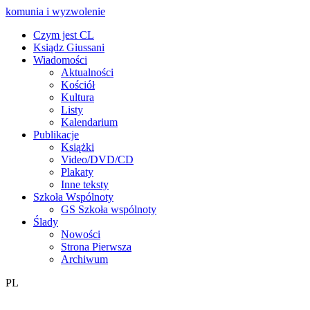
komunia i wyzwolenie
Czym jest CL
Ksiądz Giussani
Wiadomości
Aktualności
Kościół
Kultura
Listy
Kalendarium
Publikacje
Książki
Video/DVD/CD
Plakaty
Inne teksty
Szkoła Wspólnoty
GS Szkoła wspólnoty
Ślady
Nowości
Strona Pierwsza
Archiwum
PL