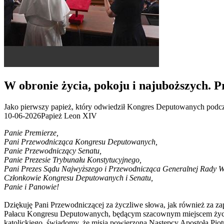
W obronie życia, pokoju i najuboższych.
Jako pierwszy papież, który odwiedził Kongres Deputowanych podcza
10-06-2026
Papież Leon XIV
Panie Premierze,
Pani Przewodnicząca Kongresu Deputowanych,
Panie Przewodniczący Senatu,
Panie Prezesie Trybunału Konstytucyjnego,
Pani Prezes Sądu Najwyższego i Przewodnicząca Generalnej Rady W
Członkowie Kongresu Deputowanych i Senatu,
Panie i Panowie!
Dziękuję Pani Przewodniczącej za życzliwe słowa, jak również za zap
Pałacu Kongresu Deputowanych, będącym szacownym miejscem życia i
katolickiego, świadomy, że misja powierzona Następcy Apostoła Piot