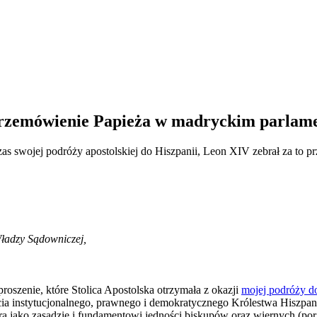
 Przemówienie Papieża w madryckim parlam
s swojej podróży apostolskiej do Hiszpanii, Leon XIV zebrał za to p
ładzy Sądowniczej,
roszenie, które Stolica Apostolska otrzymała z okazji
mojej podróży do
nstytucjonalnego, prawnego i demokratycznego Królestwa Hiszpanii.
ra jako zasadzie i fundamentowi jedności biskupów oraz wiernych (por