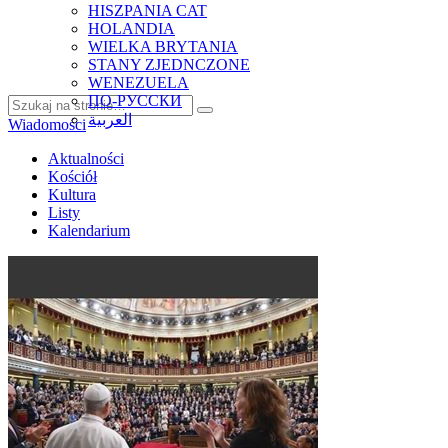
HISZPANIA CAT
HOLANDIA
WIELKA BRYTANIA
STANY ZJEDNCZONE
WENEZUELA
ПО-РУССКИ
العربية
Wiadomości
Aktualności
Kościół
Kultura
Listy
Kalendarium