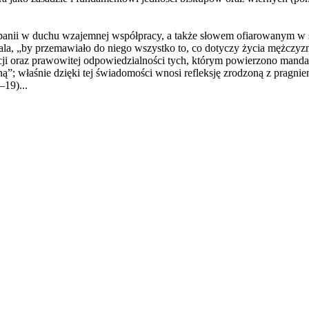
nii w duchu wzajemnej współpracy, a także słowem ofiarowanym w słu
ozwala, „by przemawiało do niego wszystko to, co dotyczy życia mężczy
ucji oraz prawowitej odpowiedzialności tych, którym powierzono mand
ną”; właśnie dzięki tej świadomości wnosi refleksję zrodzoną z pragni
–19)...