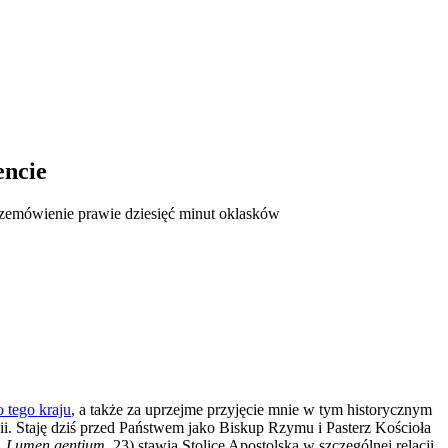
encie
rzemówienie prawie dziesięć minut oklasków
 tego kraju
, a także za uprzejme przyjęcie mnie w tym historycznym
 Staję dziś przed Państwem jako Biskup Rzymu i Pasterz Kościoła
.
Lumen gentium
, 23) stawia Stolicę Apostolską w szczególnej relacji