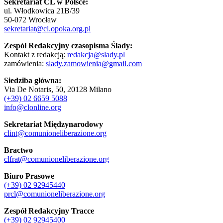
Sekretariat CL w Polsce:
ul. Włodkowica 21B/39
50-072 Wrocław
sekretariat@cl.opoka.org.pl
Zespół Redakcyjny czasopisma Ślady:
Kontakt z redakcją:
redakcja@slady.pl
zamówienia:
slady.zamowienia@gmail.com
Siedziba główna:
Via De Notaris, 50, 20128 Milano
(+39) 02 6659 5088
info@clonline.org
Sekretariat Międzynarodowy
clint@comunioneliberazione.org
Bractwo
clfrat@comunioneliberazione.org
Biuro Prasowe
(+39) 02 92945440
prcl@comunioneliberazione.org
Zespół Redakcyjny Tracce
(+39) 02 92945400