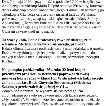
Dziś (14 maja 2026 – przyp. red.) o godzinie 17:00 w bazylice św.
Ambrożego arcybiskup Mario Delpini odprawi Nieszpory, kończąc
diecezjalny etap procesu kanonizacyjnego „Giusa”, jak nazywają go
członkowie CL. Teraz cały zebrany materiał trafi do Watykanu,
gdzie rozpocznie się „etap rzymski”: głos zostaje oddany Stolicy
Apostolskiej. „To ważny krok dla Ruchu i dla całego Kościoła; te
dwie rzeczy zbiegają się ze sobą: Ruch służy Kościołowi, a ksiądz
Giussani zawsze kładł na to nacisk”.
To ważny krok, Panie Profesorze, również dlatego, że to
właśnie w Mediolanie wszystko się zaczęło, prawda?
Ksiądz Giussani zawsze podkreślał swoją ambrozjańską tożsamość.
Przede wszystkim podejście: pewien realizm, przywiązanie do
tradycji Kościoła mediolańskiego. A potem, oczywiście, początki
Ruchu...
Na początku października 1954 roku 32-letni ksiądz
przekroczył próg liceum Bercheta i poprowadził swoją
pierwszą lekcję religii w klasie I E. Wielu młodych ludzi zaczęło
za nim podążać. Ruch Gioventù Studentesca (Młodzieży
Szkolnej) przekształcił się później w CL...
Zdawał sobie sprawę, że wydarza się coś nowego. Na
zgromadzeniu pojawiło się czworo młodych ludzi i powiedziało:
„My, katolicy”. W wielkim Kościele ambrozjańskim narodziła się
wyjątkowa rzeczywistość. Posłuszeństwo wobec autorytetów, ale