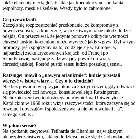
także elementy nieciągłości: takie jak koedukacyjne spotkania
wspólnoty, męskie i żeńskie. Wtedy było to zabronione.
Co przewidział?
Zaczęło się rozprzestrzeniać przekonanie, że kompromisy z
nowoczesnością są konieczne, w przeciwnym razie młodzi ludzie
odejdą. On przeczuwał, że jedynie ponowne odkrycie wierności
chrześcijańskim korzeniom może wywrzeć jakiś wpływ. Był w tym
proroczy, jeśli spojrzymy na to, co dzieje się w Europie: w
najbardziej zsekularyzowanych krajach, od Francji po
Skandynawię, następuje zadziwiający powrót do wiary
chrześcijańskiej. Pośród pustki sensu ludzie poszukują sensu.
Ratzinger mówił o „nowym arianizmie”: ludzie przestali
wierzyć w istotę wiary… Czy o to chodziło?
Nie bez powodu byli przyjaciółmi: za każdym razem, gdy odważył
się powiedzieć coś nowego, konsultował się z Ratzingerem.
Niebezpieczeństwo to dostrzegano również na Uniwersytecie
Katolickim w 1968 roku: wizja rzeczywistości, która zaczyna się od
rewolucji obyczajów i społeczeństwa, a nie od rewolucji „ja”,
samego siebie…
W jakim sensie?
Na spotkaniu zacytował Teilharda de Chardina: największym
niebezpieczeństwem, jakiego ludzkość może się dziś obawiać, nie