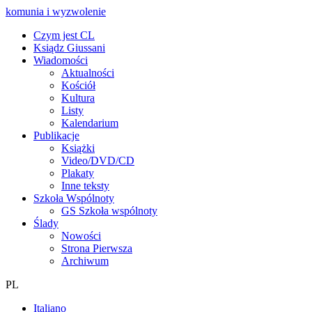
komunia i wyzwolenie
Czym jest CL
Ksiądz Giussani
Wiadomości
Aktualności
Kościół
Kultura
Listy
Kalendarium
Publikacje
Książki
Video/DVD/CD
Plakaty
Inne teksty
Szkoła Wspólnoty
GS Szkoła wspólnoty
Ślady
Nowości
Strona Pierwsza
Archiwum
PL
Italiano