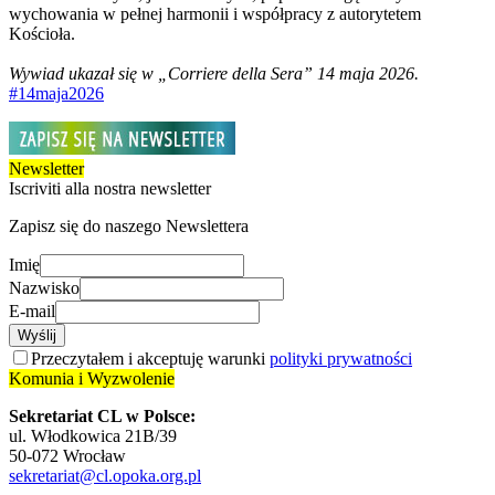
wychowania w pełnej harmonii i współpracy z autorytetem
Kościoła.
Wywiad ukazał się w „Corriere della Sera” 14 maja 2026.
#14maja2026
Newsletter
Iscriviti alla nostra newsletter
Zapisz się do naszego Newslettera
Imię
Nazwisko
E-mail
Wyślij
Przeczytałem i akceptuję warunki
polityki prywatności
Komunia i Wyzwolenie
Sekretariat CL w Polsce:
ul. Włodkowica 21B/39
50-072 Wrocław
sekretariat@cl.opoka.org.pl