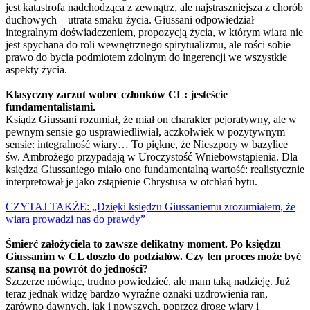
jest katastrofa nadchodząca z zewnątrz, ale najstraszniejsza z chorób
duchowych – utrata smaku życia. Giussani odpowiedział
integralnym doświadczeniem, propozycją życia, w którym wiara nie
jest spychana do roli wewnętrznego spirytualizmu, ale rości sobie
prawo do bycia podmiotem zdolnym do ingerencji we wszystkie
aspekty życia.
Klasyczny zarzut wobec członków CL: jesteście
fundamentalistami.
Ksiądz Giussani rozumiał, że miał on charakter pejoratywny, ale w
pewnym sensie go usprawiedliwiał, aczkolwiek w pozytywnym
sensie: integralność wiary… To piękne, że Nieszpory w bazylice
św. Ambrożego przypadają w Uroczystość Wniebowstąpienia. Dla
księdza Giussaniego miało ono fundamentalną wartość: realistycznie
interpretował je jako zstąpienie Chrystusa w otchłań bytu.
CZYTAJ TAKŻE: „Dzięki księdzu Giussaniemu zrozumiałem, że
wiara prowadzi nas do prawdy”
Śmierć założyciela to zawsze delikatny moment. Po księdzu
Giussanim w CL doszło do podziałów. Czy ten proces może być
szansą na powrót do jedności?
Szczerze mówiąc, trudno powiedzieć, ale mam taką nadzieję. Już
teraz jednak widzę bardzo wyraźne oznaki uzdrowienia ran,
zarówno dawnych, jak i nowszych, poprzez drogę wiary i