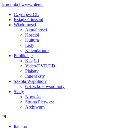
komunia i wyzwolenie
Czym jest CL
Ksiądz Giussani
Wiadomości
Aktualności
Kościół
Kultura
Listy
Kalendarium
Publikacje
Książki
Video/DVD/CD
Plakaty
Inne teksty
Szkoła Wspólnoty
GS Szkoła wspólnoty
Ślady
Nowości
Strona Pierwsza
Archiwum
PL
Italiano