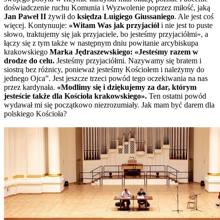
doświadczenie ruchu Komunia i Wyzwolenie poprzez miłość, jaką
Jan Paweł II
żywił do
księdza Luigiego Giussaniego
. Ale jest coś
więcej. Kontynuuje:
«Witam Was jak przyjaciół
i nie jest to puste
słowo, traktujemy się jak przyjaciele, bo jesteśmy przyjaciółmi», a
łączy się z tym także w następnym dniu powitanie arcybiskupa
krakowskiego
Marka Jędraszewskiego: «Jesteśmy razem w
drodze do celu.
Jesteśmy przyjaciółmi. Nazywamy się bratem i
siostrą bez różnicy, ponieważ jesteśmy Kościołem i należymy do
jednego Ojca”. Jest jeszcze trzeci powód tego oczekiwania na nas
przez kardynała.
«Modlimy się i dziękujemy za dar, którym
jesteście także dla Kościoła krakowskiego».
Ten ostatni powód
wydawał mi się początkowo niezrozumiały. Jak mam być darem dla
polskiego Kościoła?