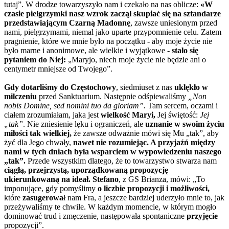
tutaj”. W drodze towarzyszyło nam i czekało na nas oblicze:
«W
czasie pielgrzymki nasz wzrok zaczął skupiać się na sztandarze
przedstawiającym Czarną Madonnę
, zawsze uniesionym przed
nami, pielgrzymami, niemal jako uparte przypomnienie celu. Zatem
pragnienie, które we mnie było na początku - aby moje życie nie
było marne i anonimowe, ale wielkie i wyjątkowe -
stało się
pytaniem do Niej:
„Maryjo, niech moje życie nie będzie ani o
centymetr mniejsze od Twojego”.
Gdy dotarliśmy do Częstochowy
, siedmiuset z nas
uklękło w
milczeniu
przed Sanktuarium. Następnie odśpiewaliśmy
„Non
nobis Domine, sed nomini tuo da gloriam”.
Tam sercem, oczami i
ciałem zrozumiałam, jaka jest
wielkość Maryi,
Jej świętość:
Jej
„tak”
. Nie zniesienie lęku i ograniczeń, ale
uznanie w swoim życiu
miłości tak wielkiej,
że zawsze odważnie mówi się Mu „tak”, aby
żyć dla Jego chwały,
nawet nie rozumiejąc. A przyjaźń między
nami w tych dniach była wsparciem w wypowiedzeniu naszego
„tak”.
Przede wszystkim dlatego, że to towarzystwo stwarza nam
ciągłą, przejrzystą, uporządkowaną propozycję
ukierunkowaną na ideał. Stefano
, z GS Brianza, mówi: „To
imponujące, gdy pomyślimy
o liczbie propozycji i możliwości,
które
zasugerowa
ł nam Fra, a jeszcze bardziej uderzyło mnie to, jak
przeżywaliśmy te chwile. W każdym momencie, w którym mogło
dominować trud i zmęczenie, następowała spontaniczne
przyjęcie
propozycji”.