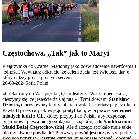
Częstochowa. „Tak” jak to Maryi
Pielgrzymka do Czarnej Madonny jako doświadczenie nawrócenia i
jedności. Wewnątrz odkrycie, że celem życia jest świętość, dar, o
który należy prosić prostym sercem
26-08-2024
Sofia Polini
«Czekaliśmy na Was pięć lat, tęskniliśmy za Waszą obecnością,
cieszymy się, że jesteście dzisiaj tutaj». Tymi słowami
Stanisław
Dziwisz,
emerytowany kardynał krakowski i sekretarz papieża Jana
Pawła II przez cały okres jego pontyfikatu, wita prawie
siedemset
młodych ludzi z CL,
którzy przybyli do Polski, aby rozpocząć
tygodniową pieszą pielgrzymkę na Jasną Górę - do
Sanktuarium
Matki Bożej Częstochowskiej.
Ale dlaczego spotkało mnie takie
nieoczekiwane powitanie? Pierwszy powód jest oczywisty: podczas
swojego pobytu w Rzymie kardynał miał okazję poznać i docenić