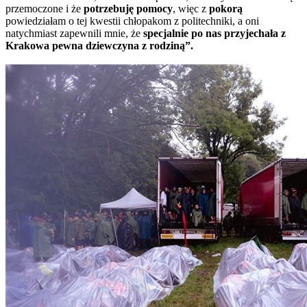
przemoczone i że
potrzebuję pomocy
, więc z
pokorą
powiedziałam o tej kwestii chłopakom z politechniki, a oni
natychmiast zapewnili mnie, że
specjalnie po nas przyjechała z
Krakowa pewna dziewczyna z rodziną”.