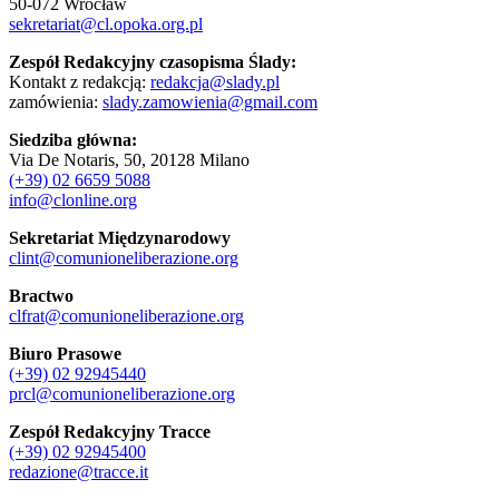
50-072 Wrocław
sekretariat@cl.opoka.org.pl
Zespół Redakcyjny czasopisma Ślady:
Kontakt z redakcją:
redakcja@slady.pl
zamówienia:
slady.zamowienia@gmail.com
Siedziba główna:
Via De Notaris, 50, 20128 Milano
(+39) 02 6659 5088
info@clonline.org
Sekretariat Międzynarodowy
clint@comunioneliberazione.org
Bractwo
clfrat@comunioneliberazione.org
Biuro Prasowe
(+39) 02 92945440
prcl@comunioneliberazione.org
Zespół Redakcyjny Tracce
(+39) 02 92945400
redazione@tracce.it