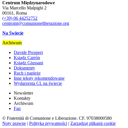
Centrum Międzynarodowe
Via Marcello Malpighi 2
00161, Roma
(+39) 06 44252752
centroint@comunioneliberazione.org
Na Świecie
Archiwum
Davide Prosperi
Ksiądz Carrón
Ksiądz Giussani
Dokumenty
Ruch i papieże
Inne teksty rekomendowane
Wydarzenia CL na świecie
Newsletter
Kontakty
Archiwum
Faq
© Fraternità di Comunione e Liberazione. CF. 97038000580
Noty prawne
|
Polityka prywatności
|
Zarządzaj plikami cookie