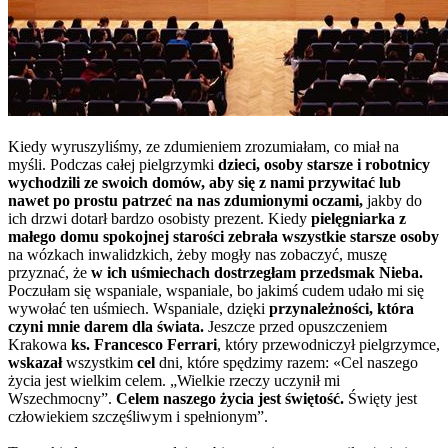
Kiedy wyruszyliśmy, ze zdumieniem zrozumiałam, co miał na
myśli. Podczas całej pielgrzymki
dzieci, osoby starsze i robotnicy
wychodzili ze swoich domów, aby się z nami przywitać lub
nawet po prostu patrzeć na nas zdumionymi oczami,
jakby do
ich drzwi dotarł bardzo osobisty prezent. Kiedy
pielęgniarka z
małego domu spokojnej starości zebrała wszystkie starsze osoby
na wózkach inwalidzkich, żeby mogły nas zobaczyć, muszę
przyznać, że
w ich uśmiechach dostrzegłam przedsmak Nieba.
Poczułam się wspaniale, wspaniale, bo jakimś cudem udało mi się
wywołać ten uśmiech. Wspaniale, dzięki
przynależności, która
czyni mnie darem dla świata.
Jeszcze przed opuszczeniem
Krakowa
ks. Francesco Ferrari
, który przewodniczył pielgrzymce,
wskazał
wszystkim
cel
dni, które spędzimy razem: «Cel naszego
życia jest wielkim celem. „Wielkie rzeczy uczynił mi
Wszechmocny”.
Celem naszego życia jest świętość.
Święty jest
człowiekiem szczęśliwym i spełnionym”.