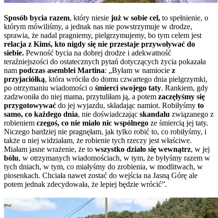
Sposób bycia razem
, który niesie
już w sobie cel,
to spełnienie, o
którym mówiliśmy, a jednak nas nie powstrzymuje w drodze,
sprawia, że ​​nadal pragniemy, pielgrzymujemy, bo tym celem jest
relacja z Kimś, kto nigdy się nie przestaje przywoływać do
siebie.
Pewność bycia na dobrej drodze i adekwatność
teraźniejszości do ostatecznych pytań dotyczących życia pokazała
nam
podczas asemblei Martina
: „Byłam w namiocie
z
przyjaciółką
, która wróciła do domu czwartego dnia pielgrzymki,
po otrzymaniu wiadomości o
śmierci swojego taty
. Rankiem, gdy
zadzwoniła do niej mama, przytuliłam ją, a potem
zaczęłyśmy się
przygotowywać
do jej wyjazdu, składając namiot. Robiłyśmy
to
samo, co każdego dnia
, nie doświadczając
skandalu
związanego z
robieniem
czegoś, co nie miało nic wspólnego
ze śmiercią jej taty.
Niczego bardziej nie pragnęłam, jak tylko robić to, co robiłyśmy, i
także u niej widziałam, że robienie tych rzeczy jest właściwe.
Miałam jasne wrażenie, że to
wszystko działo się wewnątrz
, w jej
bólu
, w otrzymanych wiadomościach, w tym, że byłyśmy razem w
tych dniach, w tym, co miałyśmy do zrobienia, w modlitwach, w
piosenkach. Chciała nawet zostać do wejścia na Jasną Górę ale
potem jednak zdecydowała, że lepiej będzie wrócić”.