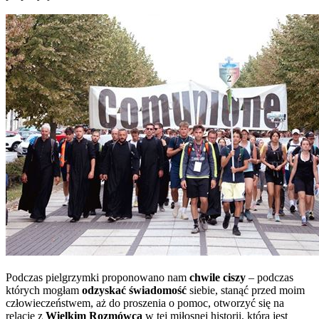
Podczas pielgrzymki proponowano nam
chwile ciszy
– podczas
których mogłam
odzyskać świadomość
siebie, stanąć przed moim
człowieczeństwem, aż do proszenia o pomoc, otworzyć się na
relację z
Wielkim Rozmówcą
w tej miłosnej historii, która jest