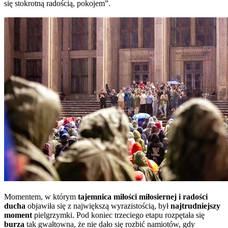
się stokrotną radością, pokojem”.
Momentem, w którym
tajemnica miłości miłosiernej i radości
ducha
objawiła się z największą wyrazistością, był
najtrudniejszy
moment
pielgrzymki. Pod koniec trzeciego etapu rozpętała się
burza
tak gwałtowna, że ​​nie dało się rozbić namiotów, gdy