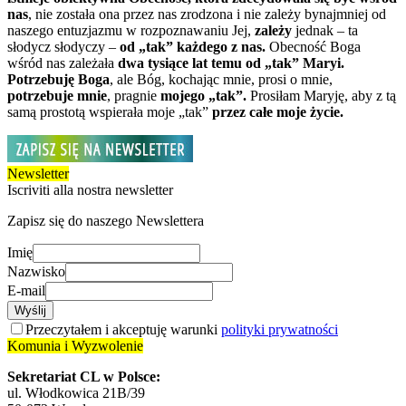
nas
, nie została ona przez nas zrodzona i nie zależy bynajmniej od
naszego entuzjazmu w rozpoznawaniu Jej,
zależy
jednak – ta
słodycz słodyczy –
od „tak” każdego z nas.
Obecność Boga
wśród nas zależała
dwa tysiące lat temu od „tak” Maryi.
Potrzebuję Boga
, ale Bóg, kochając mnie, prosi o mnie,
potrzebuje mnie
, pragnie
mojego „tak”.
Prosiłam Maryję, aby z tą
samą prostotą wspierała moje „tak”
przez całe moje życie.
Newsletter
Iscriviti alla nostra newsletter
Zapisz się do naszego Newslettera
Imię
Nazwisko
E-mail
Wyślij
Przeczytałem i akceptuję warunki
polityki prywatności
Komunia i Wyzwolenie
Sekretariat CL w Polsce:
ul. Włodkowica 21B/39