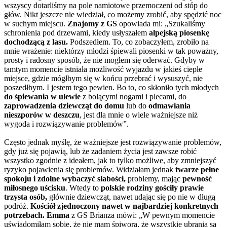
wszyscy dotarliśmy na pole namiotowe przemoczeni od stóp do
głów. Nikt jeszcze nie wiedział, co możemy zrobić, aby spędzić noc
w suchym miejscu.
Znajomy z GS
opowiada mi: „Szukaliśmy
schronienia pod drzewami, kiedy usłyszałem
alpejską piosenkę
dochodzącą z lasu.
Podszedłem. To, co zobaczyłem, zrobiło na
mnie wrażenie: niektórzy młodzi śpiewali piosenki w tak poważny,
prosty i radosny sposób, że nie mogłem się oderwać. Gdyby w
tamtym momencie istniała możliwość wyjazdu w jakieś ciepłe
miejsce, gdzie mógłbym się w końcu przebrać i wysuszyć, nie
poszedłbym. I jestem tego pewien. Bo to, co skłoniło tych młodych
do śpiewania w ulewie
z bolącymi nogami i plecami, do
zaprowadzenia dziewcząt do domu
lub do
odmawiania
nieszporów w deszczu
, jest dla mnie o wiele ważniejsze niż
wygoda i rozwiązywanie problemów”.
Często jednak myślę, że ważniejsze jest rozwiązywanie problemów,
gdy już się pojawią, lub że zadaniem życia jest zawsze robić
wszystko zgodnie z ideałem, jak to tylko możliwe, aby zmniejszyć
ryzyko pojawienia się problemów. Widziałam jednak
twarze pełne
spokoju i zdolne wybaczyć słabości,
problemy, mając
pewność
miłosnego uścisku
. Wtedy to
polskie rodziny gościły prawie
trzysta osób,
głównie dziewcząt, nawet udając się po nie w długą
podróż.
Kościół zjednoczony nawet w najbardziej konkretnych
potrzebach. Emma
z GS Brianza mówi: „W pewnym momencie
uświadomiłam sobie, że nie mam śpiwora, że ​​wszystkie ubrania są