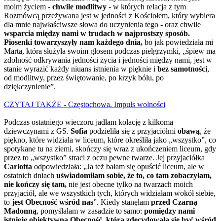
moim życiem -
chwile modlitwy
- w których relacja z tym
Rozmówcą przeżywana jest w jedności z Kościołem, który wybiera
dla mnie najwłaściwsze słowa do uczynienia tego - oraz chwile
wsparcia między nami w trudach w najprostszy sposób.
Piosenki towarzyszyły nam każdego dnia,
bo jak powiedziała mi
Marta, która służyła swoim głosem podczas pielgrzymki, „śpiew ma
zdolność odkrywania jedności życia i jedności między nami, jest w
stanie wyrazić każdy niuans istnienia w pięknie i
bez samotności
,
od modlitwy, przez świętowanie, po krzyk bólu, po
dziękczynienie”.
CZYTAJ TAKŻE - Częstochowa. Impuls wolności
Podczas ostatniego wieczoru jadłam kolację z kilkoma
dziewczynami z GS.
Sofia
podzieliła się z przyjaciółmi
obawą
, że
piękno, które widziała w liceum, które określiła jako „wszystko”, co
spotykane tu na ziemi, skończy się wraz z ukończeniem liceum, gdy
przez to „wszystko” straci z oczu pewne twarze. Jej przyjaciółka
Carlotta
odpowiedziała: „Ja też bałam się opuścić liceum, ale w
ostatnich dniach
uświadomiłam sobie, że to, co tam zobaczyłam,
nie kończy się tam,
nie jest obecne tylko na twarzach moich
przyjaciół, ale we wszystkich tych, których widziałam wokół siebie,
to
jest Obecność wśród nas
”. Kiedy stanęłam
przed Czarną
Madonną
, pomyślałam w zasadzie to samo:
pomiędzy nami
istnieje obiektywna Obecność, która zdecydowała się być wśród