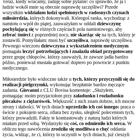
Teraz, kiedy wracamy, zadaję sobie pytanie: co sprawiło, że ja i
ludzie wokół mnie są obecnie naprawdę szczęśliwi? Przede
wszystkim
widziałam ludzi spełnionych w radosnych czynach
miłosierdzia,
których dokonywali. Któregoś ranka, wychodząc z
namiotu o wpół do piątej, zauważyłam w oddali
dziewczynę
pochylającą się
w różnych częściach pola namiotowego, aby
zebrać śmieci
z poprzedniej nocy,
nie skarżąc się
na tych, którzy je
zostawili. Pomyślałam: musi być
szczęśliwa
, naprawdę szczęśliwa.
Pewnego wieczoru
dziewczyna z wykształceniem medycznym
pomagała
leczyć potrzebujących i znalazła obiad przygotowany
przez grupę chłopców, którzy zauważyli, że zawsze jadła bardzo
późno, ponieważ musiała gotować dopiero po powrocie z punktu
medycznego.
Miłosierdzie było widoczne także u
tych, którzy przyczynili się do
realizacji pielgrzymki,
wykonując bezpłatnie bardzo męczące
zadania.
Giovanni
z CLU Bovisa komentuje: „Służyłem,
pomagając moim przyjaciołom przy
załadunku i rozładunku
plecaków z ciężarówek.
Większość z nich znam dobrze, ich mocne
strony i słabości. W tych dniach
uprzedziło ich coś innego:
praca o
świcie z pokojem serca, ofiara bez zysku, uległość poleceniom tych,
którzy prowadzili. Fakty te kontrastowały z naturą ludzi których
miałam przed sobą. Wydarzyło się
coś, co odmieniło ich serca.
W
obliczu tego nawrócenia
zrodziła się modlitwa o chęć
oddania
życia, widząc, że ci, którzy to uczynili w tych dniach, już cieszyli