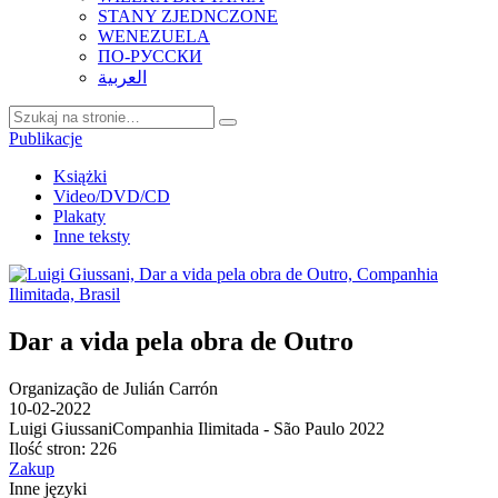
STANY ZJEDNCZONE
WENEZUELA
ПО-РУССКИ
العربية
Publikacje
Książki
Video/DVD/CD
Plakaty
Inne teksty
Dar a vida pela obra de Outro
Organização de Julián Carrón
10-02-2022
Luigi Giussani
Companhia Ilimitada - São Paulo 2022
Ilość stron: 226
Zakup
Inne języki