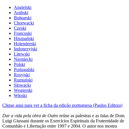
Angielski
Arabski
Bułgarski
Chorwacki
Czeski
Francuski
Hiszpański
Holenderski
Indonezyjski
Litewski
Niemiecki
Polski
Portugalski
Rosyjski
Rumuński
Słowacki
Węgierski
Włoski
Clique aqui para ver a ficha da edição portuguesa (Paulus Editora)
Dar a vida pela obra de Outro
reúne as palestras e as falas de Dom
Luigi Giussani durante os Exercícios Espirituais da Fraternidade de
Comunhão e Libertação entre 1997 e 2004. O autor nos mostra