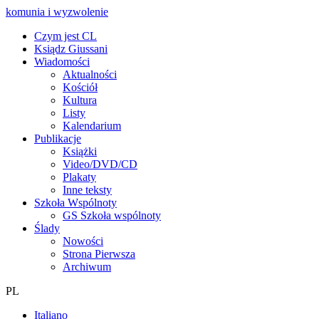
komunia i wyzwolenie
Czym jest CL
Ksiądz Giussani
Wiadomości
Aktualności
Kościół
Kultura
Listy
Kalendarium
Publikacje
Książki
Video/DVD/CD
Plakaty
Inne teksty
Szkoła Wspólnoty
GS Szkoła wspólnoty
Ślady
Nowości
Strona Pierwsza
Archiwum
PL
Italiano