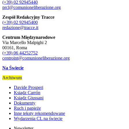
(+39) 02 92945440
prcl@comunioneliberazione.org
Zespół Redakcyjny Tracce
(+39) 02 92945400
redazione@tracce.it
Centrum Międzynarodowe
Via Marcello Malpighi 2
00161, Roma
(+39) 06 44252752
centroint@comunioneliberazione.org
Na Świecie
Archiwum
Davide Prosperi
Ksiądz Carrón
Ksiądz Giussani
Dokumenty
Ruch i papieże
Inne teksty rekomendowane
Wydarzenia CL na świecie
Newsletter