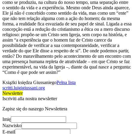
como se produziu, na cultura do nosso tempo, uma separação entre
o sentido da vida e a experiência. Mesmo onde Deus ainda aparece,
Ele já não é concebido como sentido da vida, mas como um “ente”
que não tem relação alguma com a ação do homem; da mesma
forma, a realidade fica esvaziada de seu papel de sinal. Ligada a essa
concepção está a redução do cristianismo a ética ou a mero discurso
religioso: propõe-se um Cristo sem Igreja, sem corpo na história, e
assim “a experiência que o homem faz de Cristo carece da
possibilidade de verificar a sua contemporaneidade, verificar a
verdade do que Ele disse a respeito de si”. De onde podemos partir,
então? Do maravilhamento pelo acontecimento de um encontro com
uma presença humana repleta de atratividade – em que Cristo se faz
experimentável, na vida da Igreja –, diante da qual nasce a pergunta:
“Como é que pode ser assim?”
Książki księdza Giussaniego
Pełna lista
scritti.luigigiussani.org
Newsletter
Iscriviti alla nostra newsletter
Zapisz się do naszego Newslettera
Imię
Nazwisko
E-mail