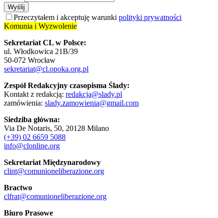
Wyślij
Przeczytałem i akceptuję warunki
polityki prywatności
Komunia i Wyzwolenie
Sekretariat CL w Polsce:
ul. Włodkowica 21B/39
50-072 Wrocław
sekretariat@cl.opoka.org.pl
Zespół Redakcyjny czasopisma Ślady:
Kontakt z redakcją:
redakcja@slady.pl
zamówienia:
slady.zamowienia@gmail.com
Siedziba główna:
Via De Notaris, 50, 20128 Milano
(+39) 02 6659 5088
info@clonline.org
Sekretariat Międzynarodowy
clint@comunioneliberazione.org
Bractwo
clfrat@comunioneliberazione.org
Biuro Prasowe