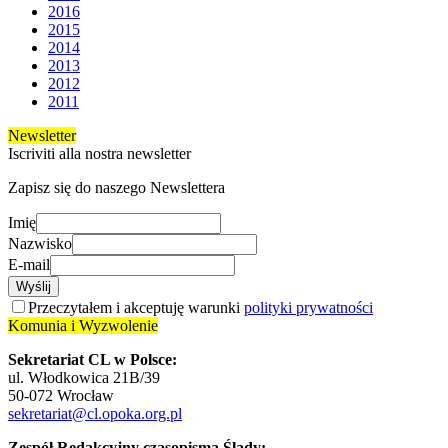
2016
2015
2014
2013
2012
2011
Newsletter
Iscriviti alla nostra newsletter
Zapisz się do naszego Newslettera
Imię
Nazwisko
E-mail
Wyślij
Przeczytałem i akceptuję warunki
polityki prywatności
Komunia i Wyzwolenie
Sekretariat CL w Polsce:
ul. Włodkowica 21B/39
50-072 Wrocław
sekretariat@cl.opoka.org.pl
Zespół Redakcyjny czasopisma Ślady: