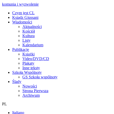
komunia i wyzwolenie
Czym jest CL
Ksiądz Giussani
Wiadomości
Aktualności
Kościół
Kultura
Listy
Kalendarium
Publikacje
Książki
Video/DVD/CD
Plakaty
Inne teksty
Szkoła Wspólnoty
GS Szkoła wspólnoty
Ślady
Nowości
Strona Pierwsza
Archiwum
PL
Italiano