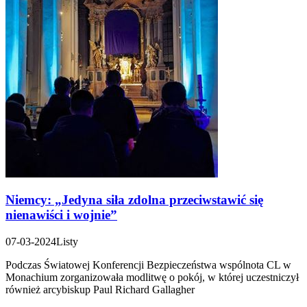
Niemcy: „Jedyna siła zdolna przeciwstawić się
nienawiści i wojnie”
07-03-2024
Listy
Podczas Światowej Konferencji Bezpieczeństwa wspólnota CL w
Monachium zorganizowała modlitwę o pokój, w której uczestniczył
również arcybiskup Paul Richard Gallagher