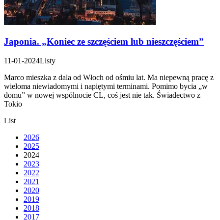
Japonia. „Koniec ze szczęściem lub nieszczęściem”
11-01-2024
Listy
Marco mieszka z dala od Włoch od ośmiu lat. Ma niepewną pracę z
wieloma niewiadomymi i napiętymi terminami. Pomimo bycia „w
domu” w nowej wspólnocie CL, coś jest nie tak. Świadectwo z
Tokio
List
2026
2025
2024
2023
2022
2021
2020
2019
2018
2017