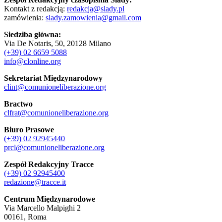
Kontakt z redakcją:
redakcja@slady.pl
zamówienia:
slady.zamowienia@gmail.com
Siedziba główna:
Via De Notaris, 50, 20128 Milano
(+39) 02 6659 5088
info@clonline.org
Sekretariat Międzynarodowy
clint@comunioneliberazione.org
Bractwo
clfrat@comunioneliberazione.org
Biuro Prasowe
(+39) 02 92945440
prcl@comunioneliberazione.org
Zespół Redakcyjny Tracce
(+39) 02 92945400
redazione@tracce.it
Centrum Międzynarodowe
Via Marcello Malpighi 2
00161, Roma