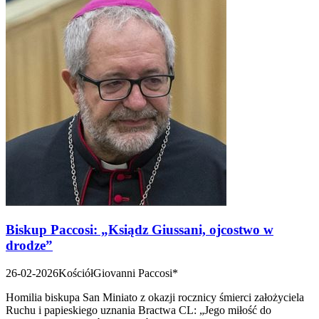
Biskup Paccosi: „Ksiądz Giussani, ojcostwo w
drodze”
26-02-2026
Kościół
Giovanni Paccosi*
Homilia biskupa San Miniato z okazji rocznicy śmierci założyciela
Ruchu i papieskiego uznania Bractwa CL: „Jego miłość do