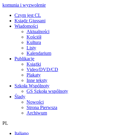
komunia i wyzwolenie
Czym jest CL
Ksiądz Giussani
Wiadomości
Aktualności
Kościół
Kultura
Listy
Kalendarium
Publikacje
Książki
Video/DVD/CD
Plakaty
Inne teksty
Szkoła Wspólnoty
GS Szkoła wspólnoty
Ślady
Nowości
Strona Pierwsza
Archiwum
PL
Italiano