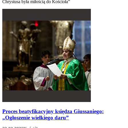
Chrystusa była miłością do Kościoła”
Proces beatyfikacyjny księdza Giussaniego:
„Ogłoszenie wielkiego daru”