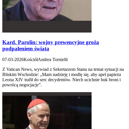
Kard. Parolin: wojny prewencyjne grożą
podpaleniem świata
07-03-2026
Kościół
Andrea Tornielli
Z Vatican News, wywiad z Sekretarzem Stanu na temat sytuacji na
Bliskim Wschodzie: „Mam nadzieję i modlę się, aby apel papieża
Leona XIV trafił do serc decydentów. Niech ucichnie huk broni i
powrócą negocjacje”.