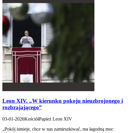
Leon XIV. „W kierunku pokoju nieuzbrojonego i
rozbrajającego”
03-01-2026
Kościół
Papież Leon XIV
„Pokój istnieje, chce w nas zamieszkiwać, ma łagodną moc