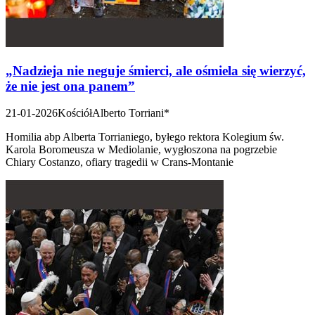
„Nadzieja nie neguje śmierci, ale ośmiela się wierzyć,
że nie jest ona panem”
21-01-2026
Kościół
Alberto Torriani*
Homilia abp Alberta Torrianiego, byłego rektora Kolegium św.
Karola Boromeusza w Mediolanie, wygłoszona na pogrzebie
Chiary Costanzo, ofiary tragedii w Crans-Montanie