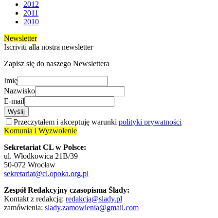
2012
2011
2010
Newsletter
Iscriviti alla nostra newsletter
Zapisz się do naszego Newslettera
Imię
Nazwisko
E-mail
Wyślij
Przeczytałem i akceptuję warunki
polityki prywatności
Komunia i Wyzwolenie
Sekretariat CL w Polsce:
ul. Włodkowica 21B/39
50-072 Wrocław
sekretariat@cl.opoka.org.pl
Zespół Redakcyjny czasopisma Ślady:
Kontakt z redakcją:
redakcja@slady.pl
zamówienia:
slady.zamowienia@gmail.com