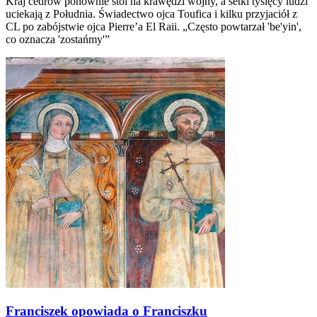
Kraj cedrów ponownie stoi na krawędzi wojny, a setki tysięcy ludzi
uciekają z Południa. Świadectwo ojca Toufica i kilku przyjaciół z
CL po zabójstwie ojca Pierre’a El Raii. „Często powtarzał 'be'yin',
co oznacza 'zostańmy'”
Franciszek opowiada o Franciszku