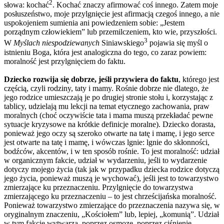
2
słowa: kochać
. Kochać znaczy afirmować coś innego. Zatem moje
posłuszeństwo, moje przylgnięcie jest afirmacją czegoś innego, a nie
uspokojeniem sumienia ani powiedzeniem sobie: „Jestem
porządnym człowiekiem” lub przemilczeniem, kto wie, przyszłości.
3
W
Myślach niespodziewanych
Siniawskiego
pojawia się myśl o
istnieniu Boga, która jest analogiczna do tego, co zaraz powiem:
moralność jest przylgnięciem do faktu.
Dziecko rozwija się dobrze, jeśli przywiera do faktu
, którego jest
częścią, czyli rodziny, taty i mamy. Rośnie dobrze nie dlatego, że
jego rodzice umieszczają je po drugiej stronie stołu i, korzystając z
tablicy, udzielają mu lekcji na temat etycznego zachowania, praw
moralnych (choć oczywiście tata i mama muszą przekładać pewne
sytuacje kryzysowe na krótkie definicje moralne). Dziecko dorasta,
ponieważ jego oczy są szeroko otwarte na tatę i mamę, i jego serce
jest otwarte na tatę i mamę, i wówczas lgnie: lgnie do skłonności,
bodźców, akcentów, i w ten sposób rośnie. To jest moralność: udział
w organicznym fakcie, udział w wydarzeniu, jeśli to wydarzenie
dotyczy mojego życia (tak jak w przypadku dziecka rodzice dotyczą
jego życia, ponieważ muszą je wychować), jeśli jest to towarzystwo
zmierzające ku przeznaczeniu. Przylgnięcie do towarzystwa
zmierzającego ku przeznaczeniu – to jest chrześcijańska moralność.
Ponieważ towarzystwo zmierzające do przeznaczenia nazywa się, w
oryginalnym znaczeniu, „Kościołem” lub, lepiej, „komunią”. Udział
w tym fakcie wytwarza, poprzez osmozę, poprzez ciśnienie