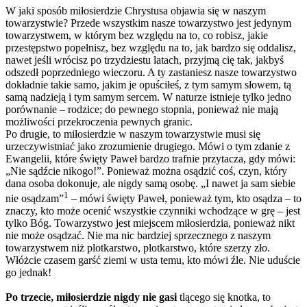
W jaki sposób miłosierdzie Chrystusa objawia się w naszym
towarzystwie? Przede wszystkim nasze towarzystwo jest jedynym
towarzystwem, w którym bez względu na to, co robisz, jakie
przestępstwo popełnisz, bez względu na to, jak bardzo się oddalisz,
nawet jeśli wrócisz po trzydziestu latach, przyjmą cię tak, jakbyś
odszedł poprzedniego wieczoru. A ty zastaniesz nasze towarzystwo
dokładnie takie samo, jakim je opuściłeś, z tym samym słowem, tą
samą nadzieją i tym samym sercem. W naturze istnieje tylko jedno
porównanie – rodzice; do pewnego stopnia, ponieważ nie mają
możliwości przekroczenia pewnych granic.
Po drugie, to miłosierdzie w naszym towarzystwie musi się
urzeczywistniać jako zrozumienie drugiego. Mówi o tym zdanie z
Ewangelii, które święty Paweł bardzo trafnie przytacza, gdy mówi:
„Nie sądźcie nikogo!”. Ponieważ można osądzić coś, czyn, który
dana osoba dokonuje, ale nigdy samą osobę. „I nawet ja sam siebie
1
nie osądzam”
– mówi święty Paweł, ponieważ tym, kto osądza – to
znaczy, kto może ocenić wszystkie czynniki wchodzące w grę – jest
tylko Bóg. Towarzystwo jest miejscem miłosierdzia, ponieważ nikt
nie może osądzać. Nie ma nic bardziej sprzecznego z naszym
towarzystwem niż plotkarstwo, plotkarstwo, które szerzy zło.
Włóżcie czasem garść ziemi w usta temu, kto mówi źle. Nie uduście
go jednak!
Po trzecie, miłosierdzie nigdy nie gasi
tlącego się knotka, to