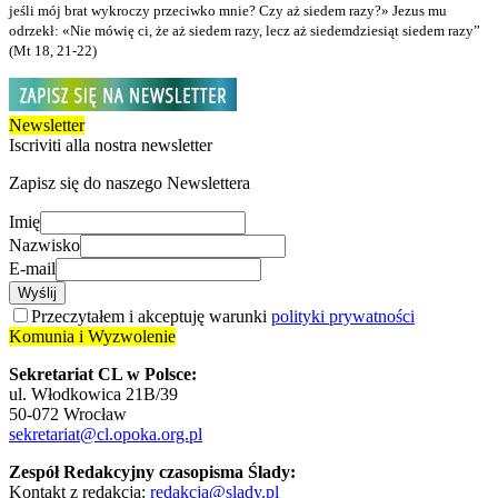
jeśli mój brat wykroczy przeciwko mnie? Czy aż siedem razy?» Jezus mu
odrzekł: «Nie mówię ci, że aż siedem razy, lecz aż siedemdziesiąt siedem razy”
(Mt 18, 21-22)
Newsletter
Iscriviti alla nostra newsletter
Zapisz się do naszego Newslettera
Imię
Nazwisko
E-mail
Wyślij
Przeczytałem i akceptuję warunki
polityki prywatności
Komunia i Wyzwolenie
Sekretariat CL w Polsce:
ul. Włodkowica 21B/39
50-072 Wrocław
sekretariat@cl.opoka.org.pl
Zespół Redakcyjny czasopisma Ślady:
Kontakt z redakcją:
redakcja@slady.pl