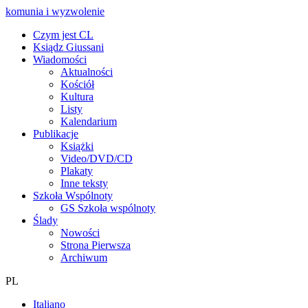
komunia i wyzwolenie
Czym jest CL
Ksiądz Giussani
Wiadomości
Aktualności
Kościół
Kultura
Listy
Kalendarium
Publikacje
Książki
Video/DVD/CD
Plakaty
Inne teksty
Szkoła Wspólnoty
GS Szkoła wspólnoty
Ślady
Nowości
Strona Pierwsza
Archiwum
PL
Italiano