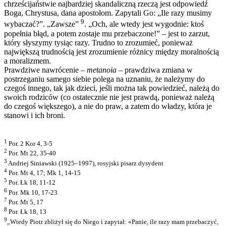
chrześcijaństwie najbardziej skandaliczną rzeczą jest odpowiedź
Boga, Chrystusa, dana apostołom. Zapytali Go: „Ile razy musimy
9
wybaczać?”. „Zawsze”
. „Och, ale wtedy jest wygodnie: ktoś
popełnia błąd, a potem zostaje mu przebaczone!” – jest to zarzut,
który słyszymy tysiąc razy. Trudno to zrozumieć, ponieważ
największą trudnością jest zrozumienie różnicy między moralnością
a moralizmem.
Prawdziwe nawrócenie –
metanoia
– prawdziwa zmiana w
postrzeganiu samego siebie polega na uznaniu, że należymy do
czegoś innego, tak jak dzieci, jeśli można tak powiedzieć, należą do
swoich rodziców (co ostatecznie nie jest prawdą, ponieważ należą
do czegoś większego), a nie do praw, a zatem do władzy, która je
stanowi i ich broni.
1
Por. 2 Kor 4, 3-5
2
Por. Mt 22, 35-40
3
Andriej Siniawski (1925–1997), rosyjski pisarz dysydent
4
Por. Mt 4, 17; Mk 1, 14-15
5
Por. Łk 18, 11-12
6
Por. Mk 10, 17-23
7
Por. Mt 5, 17
8
Por. Łk 18, 13
9
„Wtedy Piotr zbliżył się do Niego i zapytał: «Panie, ile razy mam przebaczyć,