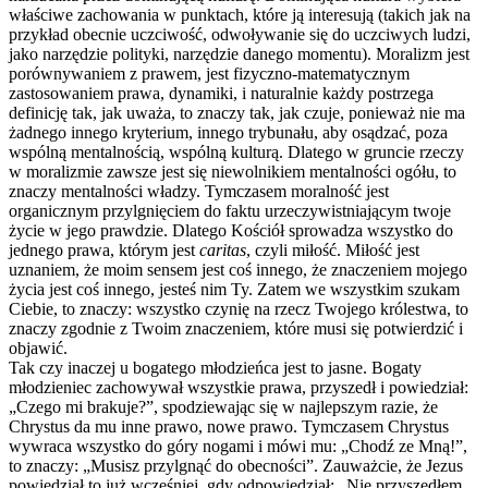
właściwe zachowania w punktach, które ją interesują (takich jak na
przykład obecnie uczciwość, odwoływanie się do uczciwych ludzi,
jako narzędzie polityki, narzędzie danego momentu). Moralizm jest
porównywaniem z prawem, jest fizyczno-matematycznym
zastosowaniem prawa, dynamiki, i naturalnie każdy postrzega
definicję tak, jak uważa, to znaczy tak, jak czuje, ponieważ nie ma
żadnego innego kryterium, innego trybunału, aby osądzać, poza
wspólną mentalnością, wspólną kulturą. Dlatego w gruncie rzeczy
w moralizmie zawsze jest się niewolnikiem mentalności ogółu, to
znaczy mentalności władzy. Tymczasem moralność jest
organicznym przylgnięciem do faktu urzeczywistniającym twoje
życie w jego prawdzie. Dlatego Kościół sprowadza wszystko do
jednego prawa, którym jest
caritas
, czyli miłość. Miłość jest
uznaniem, że moim sensem jest coś innego, że znaczeniem mojego
życia jest coś innego, jesteś nim Ty. Zatem we wszystkim szukam
Ciebie, to znaczy: wszystko czynię na rzecz Twojego królestwa, to
znaczy zgodnie z Twoim znaczeniem, które musi się potwierdzić i
objawić.
Tak czy inaczej u bogatego młodzieńca jest to jasne. Bogaty
młodzieniec zachowywał wszystkie prawa, przyszedł i powiedział:
„Czego mi brakuje?”, spodziewając się w najlepszym razie, że
Chrystus da mu inne prawo, nowe prawo. Tymczasem Chrystus
wywraca wszystko do góry nogami i mówi mu: „Chodź ze Mną!”,
to znaczy: „Musisz przylgnąć do obecności”. Zauważcie, że Jezus
powiedział to już wcześniej, gdy odpowiedział: „Nie przyszedłem,