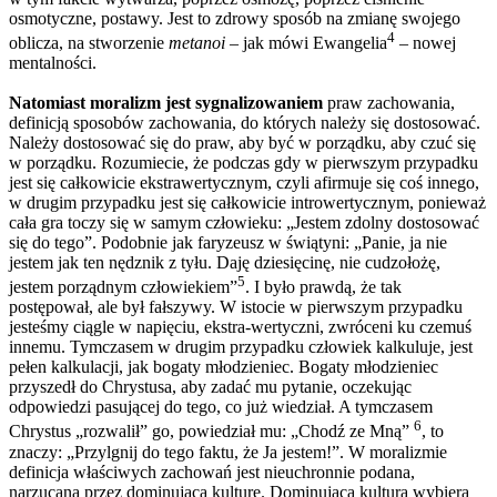
osmotyczne, postawy. Jest to zdrowy sposób na zmianę swojego
4
oblicza, na stworzenie
metanoi
– jak mówi Ewangelia
– nowej
mentalności.
Natomiast moralizm jest sygnalizowaniem
praw zachowania,
definicją sposobów zachowania, do których należy się dostosować.
Należy dostosować się do praw, aby być w porządku, aby czuć się
w porządku. Rozumiecie, że podczas gdy w pierwszym przypadku
jest się całkowicie ekstrawertycznym, czyli afirmuje się coś innego,
w drugim przypadku jest się całkowicie introwertycznym, ponieważ
cała gra toczy się w samym człowieku: „Jestem zdolny dostosować
się do tego”. Podobnie jak faryzeusz w świątyni: „Panie, ja nie
jestem jak ten nędznik z tyłu. Daję dziesięcinę, nie cudzołożę,
5
jestem porządnym człowiekiem”
. I było prawdą, że tak
postępował, ale był fałszywy. W istocie w pierwszym przypadku
jesteśmy ciągle w napięciu, ekstra-wertyczni, zwróceni ku czemuś
innemu. Tymczasem w drugim przypadku człowiek kalkuluje, jest
pełen kalkulacji, jak bogaty młodzieniec. Bogaty młodzieniec
przyszedł do Chrystusa, aby zadać mu pytanie, oczekując
odpowiedzi pasującej do tego, co już wiedział. A tymczasem
6
Chrystus „rozwalił” go, powiedział mu: „Chodź ze Mną”
, to
znaczy: „Przylgnij do tego faktu, że Ja jestem!”. W moralizmie
definicja właściwych zachowań jest nieuchronnie podana,
narzucana przez dominującą kulturę. Dominująca kultura wybiera