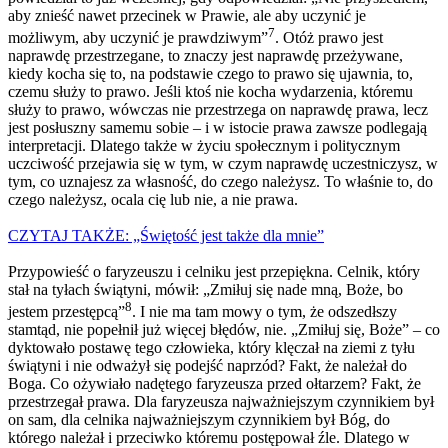
aby znieść nawet przecinek w Prawie, ale aby uczynić je
7
możliwym, aby uczynić je prawdziwym”
. Otóż prawo jest
naprawdę przestrzegane, to znaczy jest naprawdę przeżywane,
kiedy kocha się to, na podstawie czego to prawo się ujawnia, to,
czemu służy to prawo. Jeśli ktoś nie kocha wydarzenia, któremu
służy to prawo, wówczas nie przestrzega on naprawdę prawa, lecz
jest posłuszny samemu sobie – i w istocie prawa zawsze podlegają
interpretacji. Dlatego także w życiu społecznym i politycznym
uczciwość przejawia się w tym, w czym naprawdę uczestniczysz, w
tym, co uznajesz za własność, do czego należysz. To właśnie to, do
czego należysz, ocala cię lub nie, a nie prawa.
CZYTAJ TAKŻE: „Świętość jest także dla mnie”
Przypowieść o faryzeuszu i celniku jest przepiękna. Celnik, który
stał na tyłach świątyni, mówił: „Zmiłuj się nade mną, Boże, bo
8
jestem przestępcą”
. I nie ma tam mowy o tym, że odszedłszy
stamtąd, nie popełnił już więcej błędów, nie. „Zmiłuj się, Boże” – co
dyktowało postawę tego
człowieka
, który klęczał na ziemi z tyłu
świątyni i nie odważył się podejść naprzód? Fakt, że należał do
Boga. Co ożywiało nadętego faryzeusza przed ołtarzem? Fakt, że
przestrzegał prawa. Dla faryzeusza najważniejszym czynnikiem był
on sam, dla celnika najważniejszym czynnikiem był Bóg, do
którego należał i przeciwko któremu postępował źle. Dlatego w