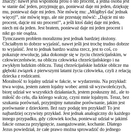
znaczy: nawet jeśli wspólnota prosi o sto procent, a jedna osoba jest
w stanie dać jeden, przyjmuję go, ponieważ daje mi jeden, dziękuję
mu, ponieważ daje mi jeden. Nie mówię mu: „Mógłbyś dać jednak
więcej!”, nie mówię tego, ale nie przestaję mówić: „Dajcie mi sto
procent, dajcie mi sto procent!”, a jeśli ktoś dalej daje mi jeden,
niech mi da jeden. Jest bratem, ponieważ daje mi jeden procent i
nikt go nie osądza.
Tymczasem problem moralizmu jest jednak bardziej złożony.
Chciałbym to dobrze wyjaśnić, nawet jeśli jest trochę trudno dobrze
to wyjaśnić. Jest to jednak bardzo ważna rzecz, jest to coś, co
pokazuje rewolucję, jaka dokonuje się w życiu chrześcijańskim, w
człowieczeństwie, na obliczu
człowieka
chrześcijańskiego i na
zwykłym ludzkim obliczu. Tutaj chrześcijańskie ludzkie oblicze ma
głęboki związek z pierwszymi latami życia
człowieka
, czyli z relacją
dziecka z rodzicami.
Moralność to lojalny udział w fakcie, w wydarzeniu. Na przykład:
trwa wojna, jestem zatem lojalny wobec armii sił wyzwoleńczych,
biorę udział we wszystkich działaniach, jestem posłuszny itd., ale to
miłość do celu, dla którego walczę, czyni mnie lojalnym. Teraz, bez
szukania porównań, przyjmijmy naturalne porównanie, jakim jest
porównanie z dzieckiem. Ileż razy podaję ten przykład! To jest
najbardziej oczywisty przykład. Jest jednak analogiczny do każdego
innego przypadku, gdy człowiek kocha, ponieważ udział w jakimś
fakcie oznacza przylgnięcie, zaangażowanie, kochanie. Dlatego
Jezus powiedział, że całe prawo można sprowadzić do jednego